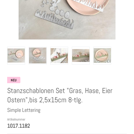
Clear Stamps
Stempelkissen
Embossing Pulver WOW
Kartendeko Embellishments
Präge-, Universal- Maskierschablonen
NEU
Stanzschablonen Set "Gras, Hase, Eier
Papiere
Ostern",bis 2,5x15cm 8-tlg.
Simple Lettering
Bänder & Garn
Artikelnummer
1017.1182
Siegelwachs /Papierschöpfen