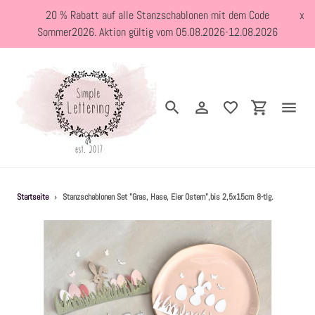
Direkt
20 % Rabatt auf alle Stanzschablonen mit dem Code
x
zum
Sommer2026. Aktion gültig vom 05.08.2026-12.08.2026
Inhalt
Suchen
Einloggen
Einkaufswa
Neuheiten
Startseite
›
Stanzschablonen Set "Gras, Hase, Eier Ostern",bis 2,5x15cm 8-tlg.
Kreativblog
Stanzschablonen
Holzstempel