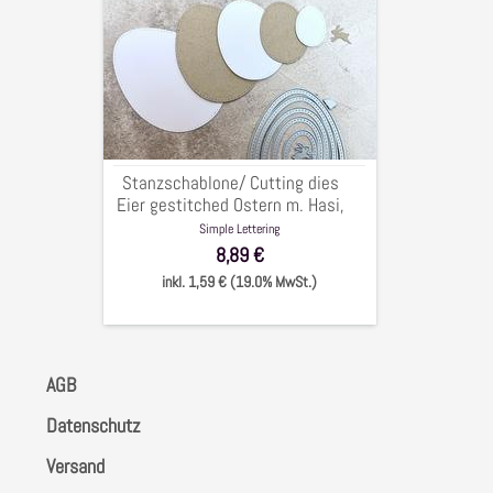
Cutting
dies
Eier
gestitched
Ostern
m.
Hasi,
Stanzschablone/ Cutting dies
bis
Eier gestitched Ostern m. Hasi,
10
bis 10 x 7,5 cm, 6-tlg.
Simple Lettering
x
8,89 €
7,5
inkl. 1,59 € (19.0% MwSt.)
cm,
6-
tlg.
AGB
Datenschutz
Versand