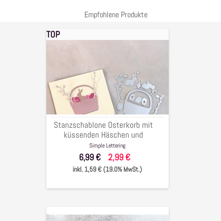
Empfohlene Produkte
TOP
Stanzschablone
Osterkorb
mit
küssenden
Häschen
und
Zweige,
bis
Stanzschablone Osterkorb mit
6x6cm,
küssenden Häschen und
9-
Zweige, bis 6x6cm, 9-tlg.
Simple Lettering
tlg.
6,99 €
2,99 €
inkl. 1,59 € (19.0% MwSt.)
Stanzschablone/