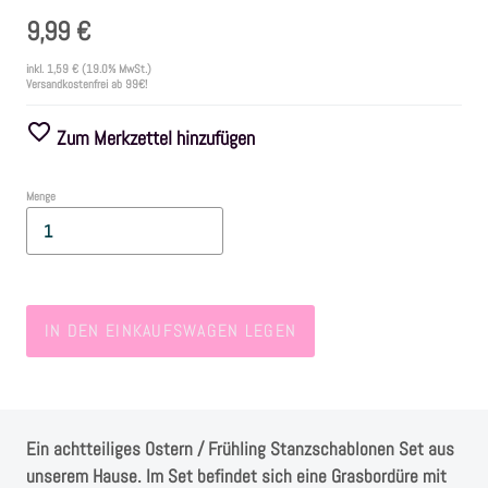
9,99 €
Farben
inkl.
1,59 €
(19.0% MwSt.)
Versandkostenfrei ab 99€!
Zubehör
Zum Merkzettel hinzufügen
Frühling/Ostern
Menge
Maritim/Sommer
Herbst
IN DEN EINKAUFSWAGEN LEGEN
Weihnachten
SALE
Ein achtteiliges Ostern / Frühling Stanzschablonen Set aus
unserem Hause. Im Set befindet sich eine Grasbordüre mit