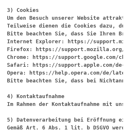
Farben
Zubehör
Frühling/Ostern
Maritim/Sommer
Herbst
Weihnachten
SALE