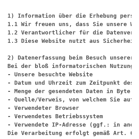
Clear Stamps
Stempelkissen
Embossing Pulver WOW
Kartendeko Embellishments
Präge-, Universal- Maskierschablonen
Papiere
Bänder & Garn
Siegelwachs /Papierschöpfen