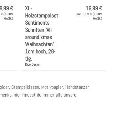
8,99 €
XL-
19,99 €
3 € (19.0%
Holzstempelset
inkl. 3,19 € (19.0%
MwSt.)
MwSt.)
Sentiments
Schriften "All
around xmas
Weihnachten",
1cm hoch, 26-
tlg.
Rico Design
lder, Stempelkissen, Motivpapier, Handstanzer
henke, hier findest du immer alle unsere