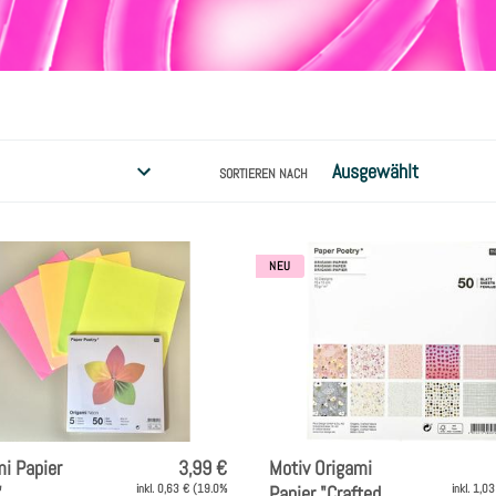
m
l
u
n
SORTIEREN NACH
g
:
NEU
i Papier
3,99 €
Motiv Origami
,
inkl. 0,63 € (19.0%
Papier "Crafted
inkl. 1,0