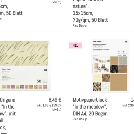
MwSt.)
5cm,
nature",
m, 50 Blatt
15x15cm,
gn
70g/qm, 50 Blatt
Rico Design
NEU
 Origami
6,49 €
Motivpapierblock
1
 "In the
inkl. 1,03 € (19.0%
"In the meadow",
inkl. 2,3
MwSt.)
w", mit
DIN A4, 20 Bogen
il
Rico Design
ck,