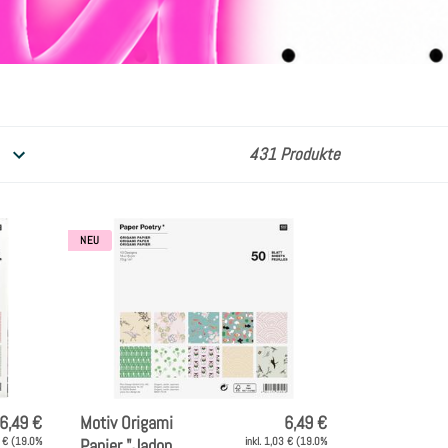
431 Produkte
NEU
6,49 €
Motiv Origami
6,49 €
3 € (19.0%
Papier "Jadon
inkl. 1,03 € (19.0%