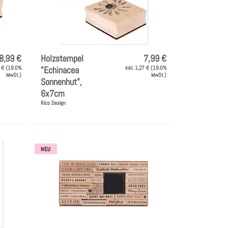
8,99 €
Holzstempel
7,99 €
3 € (19.0%
"Echinacea
inkl. 1,27 € (19.0%
MwSt.)
MwSt.)
Sonnenhut",
6x7cm
Rico Design
NEU