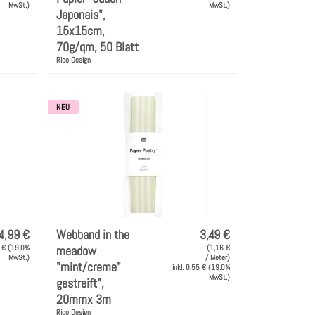
MwSt.)
MwSt.)
Japonais",
15x15cm,
70g/qm, 50 Blatt
Rico Design
NEU
4,99 €
Webband in the
3,49 €
9 € (19.0%
meadow
(1,16 €
MwSt.)
/ Meter)
"mint/creme"
inkl. 0,55 € (19.0%
MwSt.)
gestreift",
20mmx 3m
Rico Design