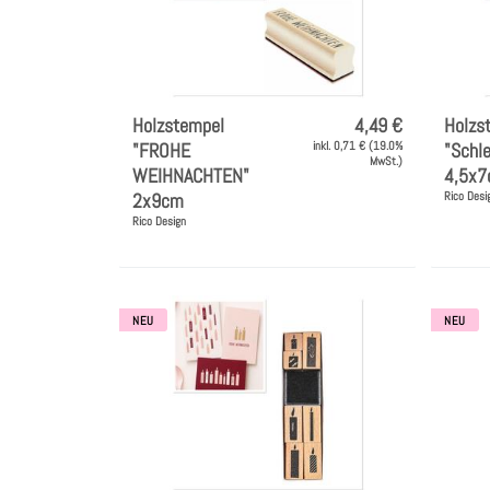
Holzstempel
4,49 €
Holzs
"FROHE
inkl. 0,71 € (19.0%
"Schle
MwSt.)
WEIHNACHTEN"
4,5x
2x9cm
Rico Desi
Rico Design
NEU
NEU