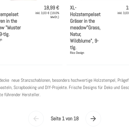
18,99 €
XL-
1
tempelset
inkl. 3,03 € (19.0%
Holzstempelset
inkl. 3,0
MwSt.)
en in the
Gräser in the
w "Muster
meadow"Grass,
9-tlg.
Natur,
gn
Wildblume", 9-
tlg.
Rico Design
tdecke neue Stanzschablonen, besonders hochwertige Holzstempel, Prägefo
asteln, Scrapbooking und DIY-Projekte. Frische Designs für Deko und Gesc
e führender Hersteller.
Seite 1 von 18
Vorherige
Nächste