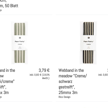
5cm,
m, 50 Blatt
gn
nd in the
3,79 €
Webband in the
ow
inkl. 0,60 € (19.0%
meadow "Creme/
inkl. 0,6
MwSt.)
ei/creme"
schwarz
ift",
gestreift",
x 3m
25mmx 3m
gn
Rico Design