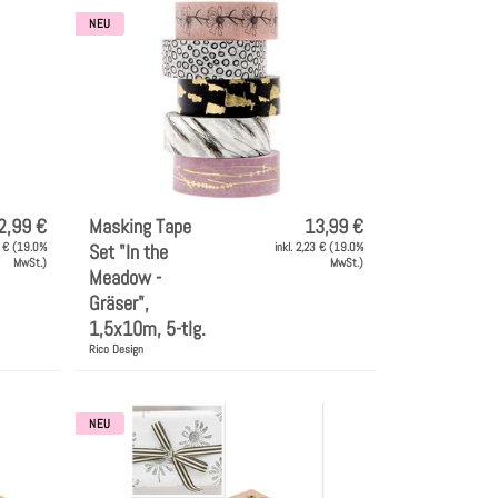
NEU
2,99 €
Masking Tape
13,99 €
7 € (19.0%
Set "In the
inkl. 2,23 € (19.0%
MwSt.)
MwSt.)
Meadow -
Gräser",
1,5x10m, 5-tlg.
Rico Design
NEU