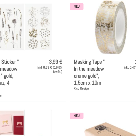
NEU
Sticker "
3,99 €
Masking Tape "
e meadow
inkl. 0,63 € (19.0%
In the meadow
inkl. 0,4
MwSt.)
" gold,
creme gold",
rz, 4
1,5cm x 10m
Rico Design
gn
NEU