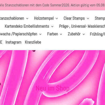
alle Stanzschablonen mit dem Code Sommer2026. Aktion gültig vom 05.0
tanzschablonen
Holzstempel
Clear Stamps
Stemp
Kartendeko Embellishments
Präge-, Universal- Maskiersc
lwachs /Papierschöpfen
Farben
Zubehör
Frühling/
LE
Instagram
Kranzliebe
S
Neu im Shop
a
m