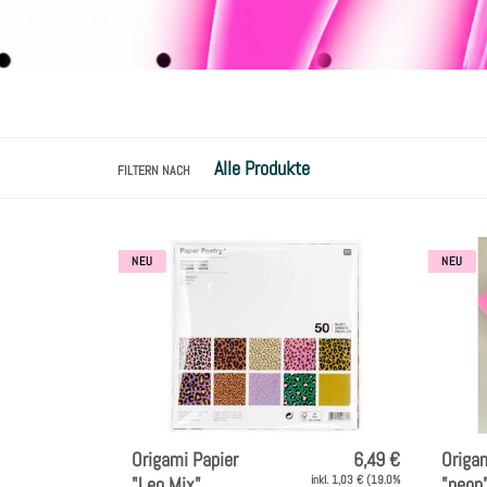
FILTERN NACH
NEU
NEU
Origami Papier
6,49 €
Origam
"Leo Mix",
inkl. 1,03 € (19.0%
"neon"