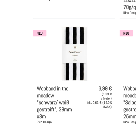
15x1
70g/q
Rico Desi
NEU
NEU
Webband in the
3,99 €
Webba
meadow
(1,33 €
mead
/ Meter)
"schwarz/ weiß
"Salb
inkl. 0,63 € (19.0%
MwSt.)
gestreift", 38mm
gestre
x3m
25mm
Rico Design
Rico Desi