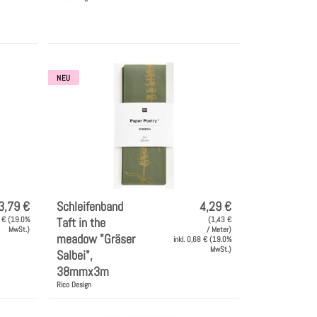
NEU
3,79 €
Schleifenband
4,29 €
0 € (19.0%
Taft in the
(1,43 €
MwSt.)
/ Meter)
meadow "Gräser
inkl. 0,68 € (19.0%
MwSt.)
Salbei",
38mmx3m
Rico Design