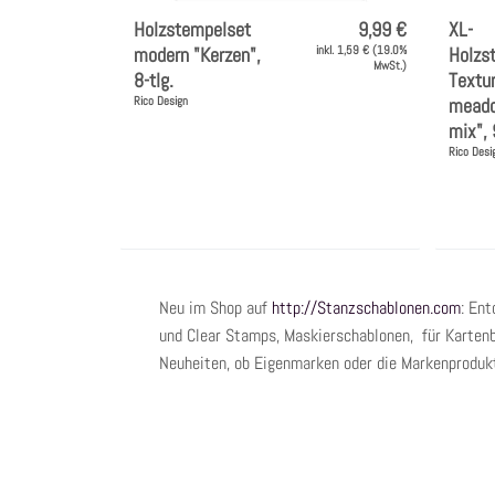
Holzstempelset
9,99 €
XL-
modern "Kerzen",
inkl. 1,59 € (19.0%
Holzs
MwSt.)
8-tlg.
Textur
Rico Design
meado
mix", 
Rico Desi
Neu im Shop auf
http://Stanzschablonen.com
: En
und Clear Stamps, Maskierschablonen, für Kartenb
Neuheiten, ob Eigenmarken oder die Markenprodukt