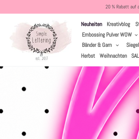
Direkt
20 % Rabatt auf 
zum
Inhalt
S
Neuheiten
Kreativblog
Embossing Pulver WOW
Bänder & Garn
Siege
Herbst
Weihnachten
SA
Startseite
›
Neu im Shop