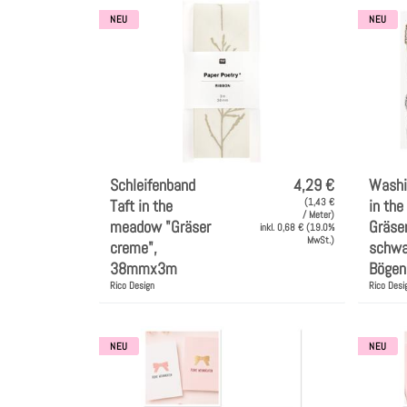
NEU
NEU
Schleifenband
4,29 €
Washi 
Taft in the
(1,43 €
in th
/ Meter)
meadow "Gräser
Gräser
inkl. 0,68 € (19.0%
MwSt.)
creme",
schwa
38mmx3m
Bögen
Rico Design
Rico Desi
NEU
NEU