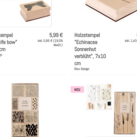
tempel
5,99 €
Holzstempel
ife bow"
inkl. 0,95 € (19.0%
"Echinacea
inkl. 1,4
MwSt.)
7cm
Sonnenhut
gn
verblüht", 7x10
cm
Rico Design
NEU