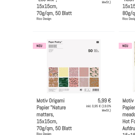
MwSt.)
15x15cm,
15x1
70g/qm, 50 Blatt
80g/q
Rico Design
Rico Desi
NEU
NEU
Motiv Origami
5,99 €
Motiv
Papier "Nature
inkl. 0,95 € (19.0%
Papier
MwSt.)
matters,
meado
15x15cm,
Hot Fo
70g/qm, 50 Blatt
Aufdru
Rico Design