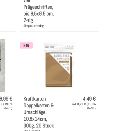
vier
Prägeschriften,
bis 8,5x9,5 cm,
7-tlg.
Simple Lettering
NEU
8,99 €
Kraftkarton
4,49 €
3 € (19.0%
Doppelkarten &
inkl. 0,71 € (19.0%
MwSt.)
MwSt.)
Umschläge,
10,8x14cm,
300g, 20 Stück
Tonic Studios