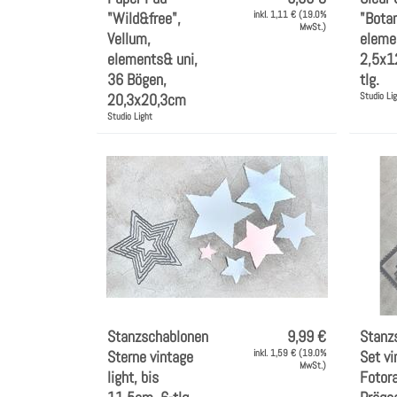
"Wild&free",
inkl. 1,11 € (19.0%
"Botan
MwSt.)
Vellum,
elemen
elements& uni,
2,5x1
36 Bögen,
tlg.
20,3x20,3cm
Studio Li
Studio Light
Stanzschablonen
9,99 €
Stanz
Sterne vintage
inkl. 1,59 € (19.0%
Set vi
MwSt.)
light, bis
Fotor