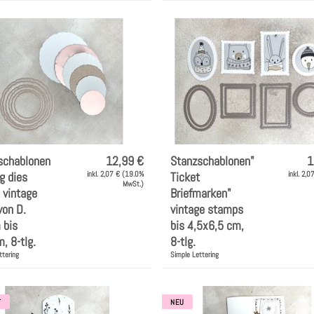
schablonen
12,99 €
Stanzschablonen"
1
g dies
inkl. 2,07 € (19.0%
Ticket
inkl. 2,
MwSt.)
 vintage
Briefmarken"
 von D.
vintage stamps
 bis
bis 4,5x6,5 cm,
, 8-tlg.
8-tlg.
ttering
Simple Lettering
T
NEU