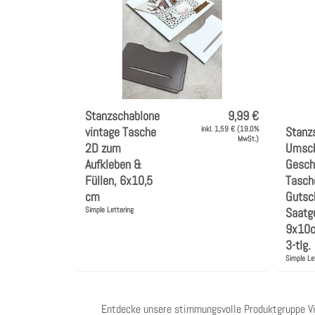
Stanzschablone
9,99 €
vintage Tasche
inkl. 1,59 € (19.0%
Stanz
MwSt.)
2D zum
Umsch
Aufkleben &
Gesch
Füllen, 6x10,5
Tasch
cm
Gutsc
Simple Lettering
Saatgu
9x10cm
3-tlg.
Simple Le
Entdecke unsere stimmungsvolle
Produktgruppe V