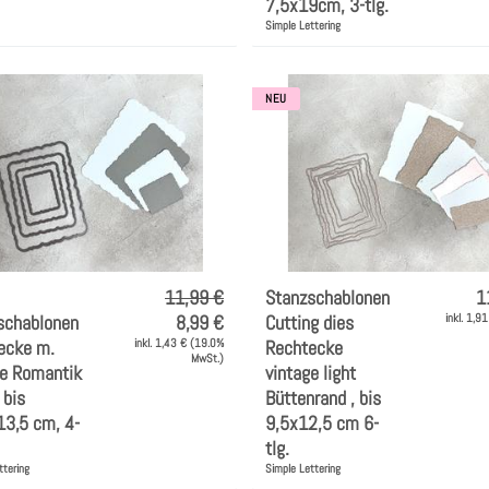
7,5x19cm, 3-tlg.
Simple Lettering
NEU
11,99 €
Stanzschablonen
1
schablonen
8,99 €
Cutting dies
inkl. 1,9
ecke m.
inkl. 1,43 € (19.0%
Rechtecke
MwSt.)
ge Romantik
vintage light
 bis
Büttenrand , bis
13,5 cm, 4-
9,5x12,5 cm 6-
tlg.
ttering
Simple Lettering