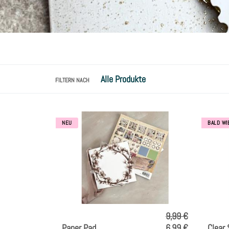
FILTERN NACH
NEU
BALD WI
9,99 €
Paper Pad
6,99 €
Clear