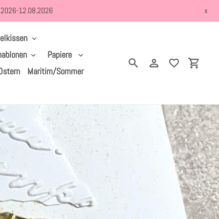
8.2026-12.08.2026
x
elkissen
hablonen
Papiere
Suchen
Einloggen
Einkau
Ostern
Maritim/Sommer