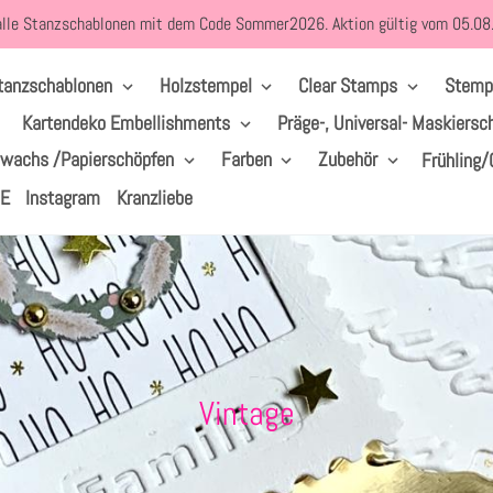
alle Stanzschablonen mit dem Code Sommer2026. Aktion gültig vom 05.0
tanzschablonen
Holzstempel
Clear Stamps
Stemp
Kartendeko Embellishments
Präge-, Universal- Maskiersc
lwachs /Papierschöpfen
Farben
Zubehör
Frühling/
LE
Instagram
Kranzliebe
S
Vintage
a
m