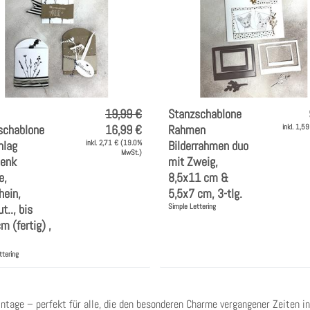
19,99 €
Stanzschablone
schablone
16,99 €
Rahmen
inkl. 1,5
lag
inkl. 2,71 € (19.0%
Bilderrahmen duo
MwSt.)
enk
mit Zweig,
e,
8,5x11 cm &
hein,
5,5x7 cm, 3-tlg.
t.., bis
Simple Lettering
 (fertig) ,
ttering
intage
– perfekt für alle, die den besonderen Charme vergangener Zeiten in 