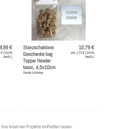
9,99 €
Stanzschablone
10,79 €
9 € (19.0%
Geschenke bag
inkl. 1,72 € (19.0%
MwSt.)
MwSt.)
Topper Header
basic, 4,5x10cm
Simple Lettering
ihre kreativen Projekte einfließen lassen