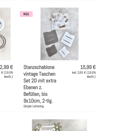
NEU
2,99 €
Stanzschablone
15,99 €
07 € (19.0%
vintage Taschen
inkl. 2,55 € (19.0%
MwSt.)
MwSt.)
Set 2D mit extra
Ebenen z.
Befüllen, bis
9x10cm, 2-tlg.
Simple Lettering