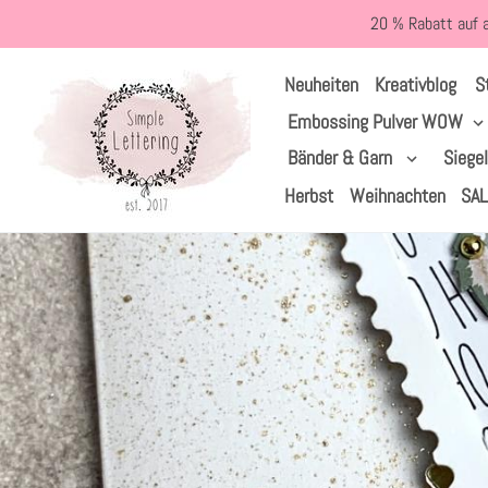
Direkt
20 % Rabatt auf 
zum
Inhalt
S
Neuheiten
Kreativblog
Embossing Pulver WOW
Bänder & Garn
Siege
Herbst
Weihnachten
SA
Startseite
›
Vintage