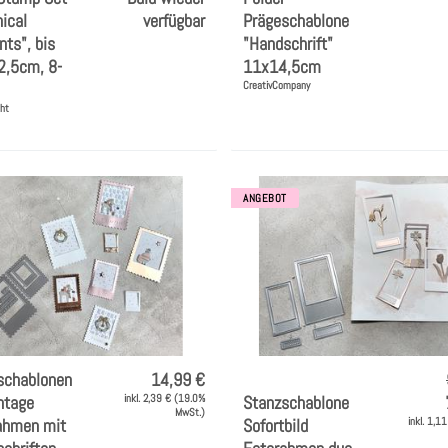
ical
verfügbar
Prägeschablone
ts", bis
"Handschrift"
2,5cm, 8-
11x14,5cm
CreativCompany
ght
ANGEBOT
schablonen
14,99 €
ntage
inkl. 2,39 € (19.0%
Stanzschablone
MwSt.)
ahmen mit
Sofortbild
inkl. 1,1