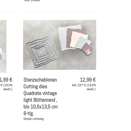
1,99 €
Stanzschablonen
12,99 €
1 € (19.0%
Cutting dies
inkl. 2,07 € (19.0%
MwSt.)
MwSt.)
Quadrate vintage
light Büttenrand ,
bis 10,5x13,5 cm
6-tlg.
Simple Lettering