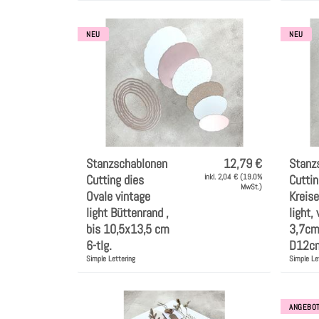
NEU
NEU
Stanzschablonen
12,79 €
Stanz
Cutting dies
inkl. 2,04 € (19.0%
Cuttin
MwSt.)
Ovale vintage
Kreise
light Büttenrand ,
light,
bis 10,5x13,5 cm
3,7cm
6-tlg.
D12cm
Simple Lettering
Simple Le
ANGEBO