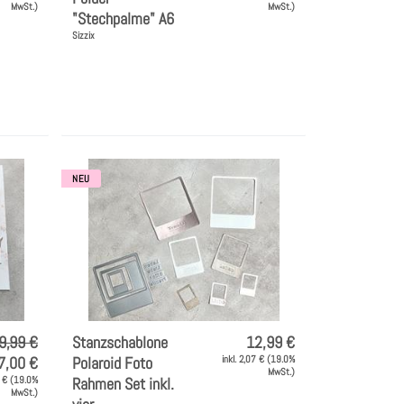
MwSt.)
MwSt.)
"Stechpalme" A6
Sizzix
NEU
9,99 €
Stanzschablone
12,99 €
7,00 €
Polaroid Foto
inkl. 2,07 € (19.0%
MwSt.)
1 € (19.0%
Rahmen Set inkl.
MwSt.)