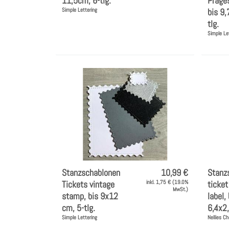
11,5cm, 6-tlg.
Präges
Simple Lettering
bis 9
tlg.
Simple Le
Stanzschablonen
10,99 €
Stanz
Tickets vintage
inkl. 1,75 € (19.0%
ticket
MwSt.)
stamp, bis 9x12
label, 
cm, 5-tlg.
6,4x2,
Simple Lettering
Nellies Ch