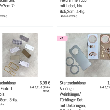
chriften,
Fotorahmen duo
,7x7cm 7-
mit Label, bis
9x5,2cm, 4-tlg.
ttering
Simple Lettering
NEU
schablone
6,99 €
Stanzschablone
1
 Eintritt
inkl. 1,11 € (19.0%
Anhänger
inkl. 3,0
MwSt.)
bis
Weinhänger/
8cm, 3-tlg.
Türhänger Set
oice
mit Dekoringen,