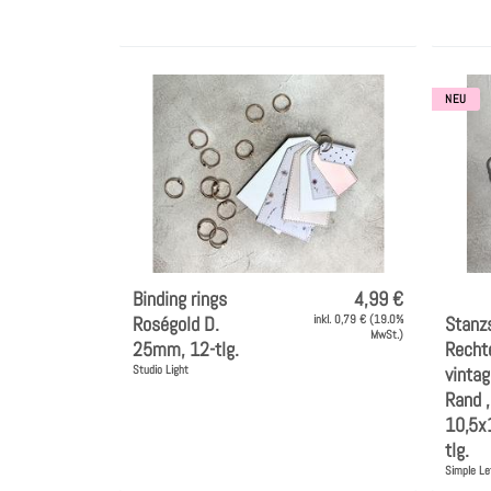
NEU
Binding rings
4,99 €
Roségold D.
inkl. 0,79 € (19.0%
Stanz
MwSt.)
25mm, 12-tlg.
Recht
Studio Light
vinta
Rand ,
10,5x
tlg.
Simple Le