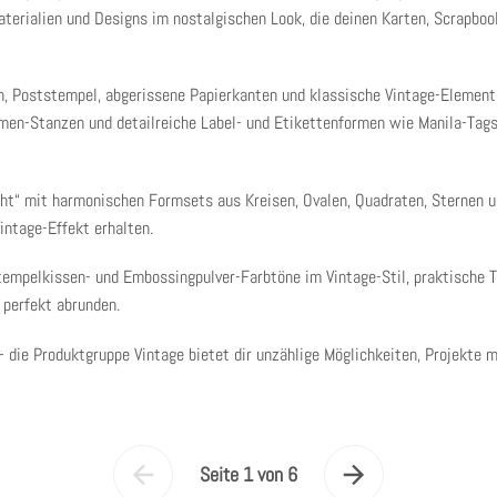
terialien und Designs im nostalgischen Look, die deinen Karten, Scrapboo
n, Poststempel, abgerissene Papierkanten und klassische Vintage-Element
hmen-Stanzen
und detailreiche Label- und Etikettenformen wie
Manila-Tags
ht“
mit harmonischen Formsets aus Kreisen, Ovalen, Quadraten, Sternen un
intage-Effekt erhalten.
tempelkissen- und Embossingpulver-Farbtöne im Vintage-Stil
, praktische
T
 perfekt abrunden.
 – die Produktgruppe
Vintage
bietet dir unzählige Möglichkeiten, Projekte m
Seite 1 von 6
Vorherige
Nächste