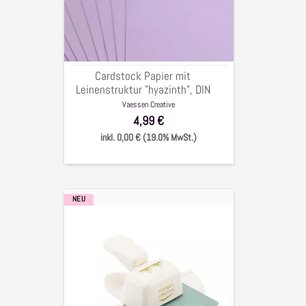
Leinenstruktur
"hyazinth",
DIN
A4.
216g/qm,
Cardstock Papier mit
10
Leinenstruktur "hyazinth", DIN
Bögen
A4. 216g/qm, 10 Bögen
Vaessen Creative
4,99 €
inkl. 0,00 € (19.0% MwSt.)
NEU
Bordürenstanzer
Handstanzer,
"gestitchter
Scallop"