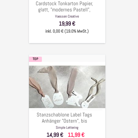
Cardstock Tonkarton Papier,
216g/qm,
glatt, "modernes Pastell",
60
11,4x30,5 cm, 216g/qm, 60
Vaessen Creative
Bögen
Bögen
19,99 €
inkl. 0,00 € (19.0% MwSt.)
TOP
Stanzschablone
Label
Tags
Anhänger
"Ostern",
bis
7x7,5cm,
4-
Stanzschablone Label Tags
tlg.
Anhänger "Ostern", bis
7x7,5cm, 4-tlg.
Simple Lettering
14,99 €
11,99 €