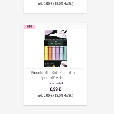
inkl. 0,00 € (19.0% MwSt.)
NEU
Pinselstifte
Set,
Filzstifte,
"pastell"
6-
tlg.
Pinselstifte Set, Filzstifte,
"pastell" 6-tlg.
Faber Castell
6,99 €
inkl. 0,00 € (19.0% MwSt.)