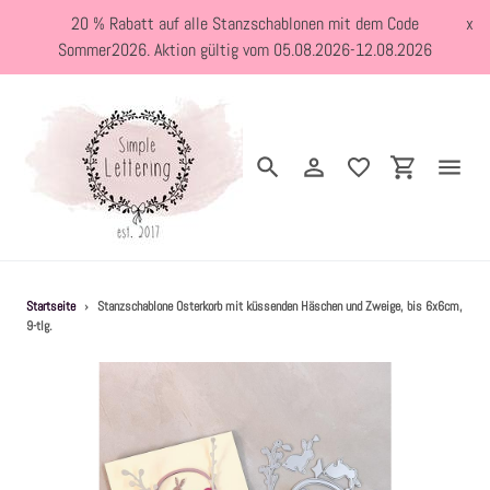
Direkt
20 % Rabatt auf alle Stanzschablonen mit dem Code
x
zum
Sommer2026. Aktion gültig vom 05.08.2026-12.08.2026
Inhalt
Suchen
Einloggen
Einkaufswa
Neuheiten
Startseite
›
Stanzschablone Osterkorb mit küssenden Häschen und Zweige, bis 6x6cm,
9-tlg.
Kreativblog
Stanzschablonen
Holzstempel