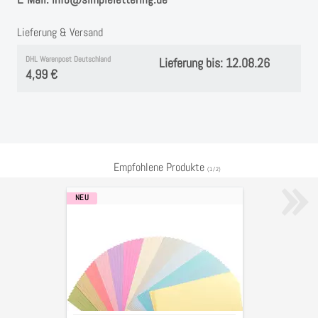
Lieferung & Versand
DHL Warenpost Deutschland
Lieferung bis: 12.08.26
4,99 €
»
Empfohlene Produkte
(
1
/
2
)
NEU
Cardstock
Tonkarton
Papier,
glatt,
"modernes
Pastell",
11,4x30,5
cm,