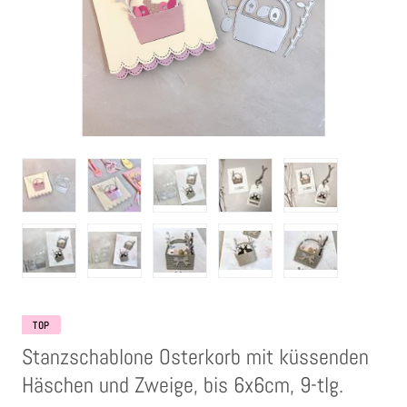
Clear Stamps
Stempelkissen
Embossing Pulver WOW
Kartendeko Embellishments
Präge-, Universal- Maskierschablonen
Papiere
TOP
Bänder & Garn
Stanzschablone Osterkorb mit küssenden
Häschen und Zweige, bis 6x6cm, 9-tlg.
Siegelwachs /Papierschöpfen