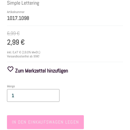
Simple Lettering
Artikelnummer
Farben
1017.1098
Zubehör
6,99 €
2,99 €
Frühling/Ostern
inkl.
0,47 €
(19.0% MwSt.)
Versandkostenfrei ab 99€!
Maritim/Sommer
Zum Merkzettel hinzufügen
Herbst
Menge
Weihnachten
SALE
IN DEN EINKAUFSWAGEN LEGEN