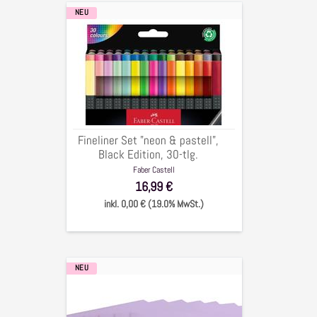
NEU
Fineliner
Set
"neon
&
pastell",
Black
Edition,
30-
Fineliner Set "neon & pastell",
tlg.
Black Edition, 30-tlg.
Faber Castell
16,99 €
inkl. 0,00 € (19.0% MwSt.)
NEU
Cardstock
Papier
mit