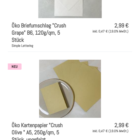
Öko Briefumschlag "Crush
2,99 €
Grape" B6, 120g/qm, 5
inkl. 0,47 € (19.0% MwSt.)
Stück
Simple Lettering
NEU
Öko Kartenpapier "Crush
2,99 €
Olive " A5, 250g/qm, 5
inkl. 0,47 € (19.0% MwSt.)
Stück, ungefalzt