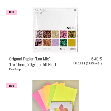
l
Clear Stamps
NEU
u
n
Stempelkissen
g
Embossing Pulver WOW
:
Kartendeko Embellishments
Origami Papier "Leo Mix",
6,49 €
15x15cm, 70g/qm, 50 Blatt
inkl. 1,03 € (19.0% MwSt.)
Präge-, Universal- Maskierschablonen
Rico Design
Papiere
NEU
Bänder & Garn
Siegelwachs /Papierschöpfen