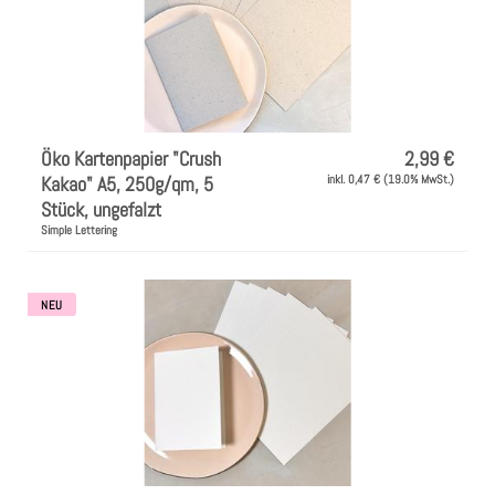
Öko Kartenpapier "Crush
2,99 €
Kakao" A5, 250g/qm, 5
inkl. 0,47 € (19.0% MwSt.)
Stück, ungefalzt
Simple Lettering
NEU