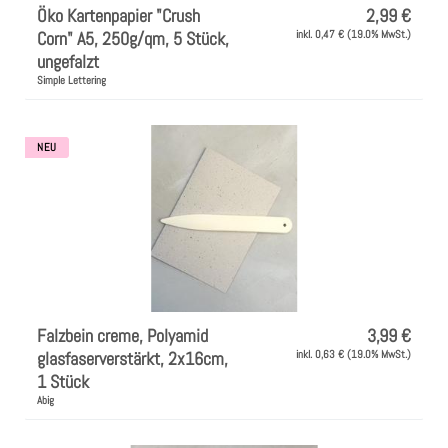
Öko Kartenpapier "Crush
2,99 €
Corn" A5, 250g/qm, 5 Stück,
inkl. 0,47 € (19.0% MwSt.)
ungefalzt
Simple Lettering
NEU
Falzbein creme, Polyamid
3,99 €
glasfaserverstärkt, 2x16cm,
inkl. 0,63 € (19.0% MwSt.)
1 Stück
Abig