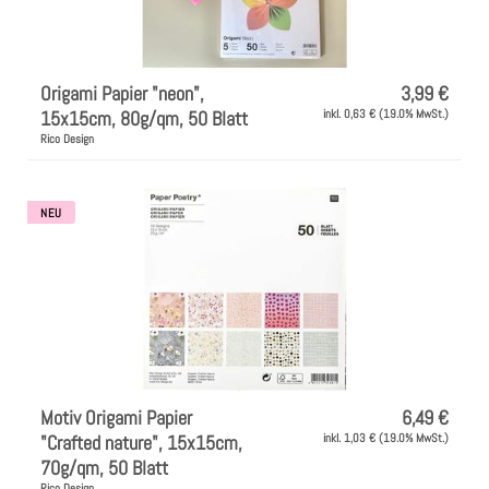
Farben
Origami Papier "neon",
3,99 €
Zubehör
15x15cm, 80g/qm, 50 Blatt
inkl. 0,63 € (19.0% MwSt.)
Rico Design
Frühling/Ostern
NEU
Maritim/Sommer
Herbst
Weihnachten
Motiv Origami Papier
6,49 €
SALE
"Crafted nature", 15x15cm,
inkl. 1,03 € (19.0% MwSt.)
70g/qm, 50 Blatt
Rico Design