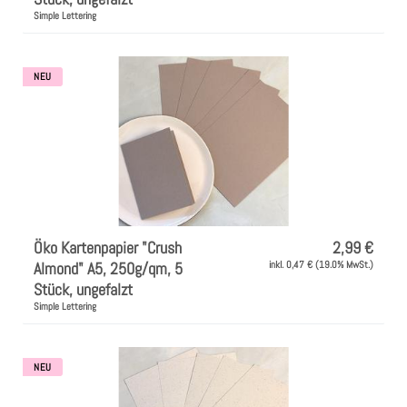
Simple Lettering
NEU
Öko Kartenpapier "Crush
2,99 €
Almond" A5, 250g/qm, 5
inkl. 0,47 € (19.0% MwSt.)
Stück, ungefalzt
Simple Lettering
NEU