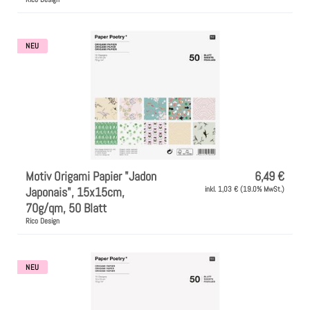
Instagram
Kranzliebe
NEU
Motiv Origami Papier "Jadon
6,49 €
Japonais", 15x15cm,
inkl. 1,03 € (19.0% MwSt.)
70g/qm, 50 Blatt
Rico Design
NEU