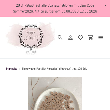
Direkt
20 % Rabatt auf alle Stanzschablonen mit dem Code
x
zum
Sommer2026. Aktion gültig vom 05.08.2026-12.08.2026
Inhalt
Suchen
Einloggen
Einkaufswa
Neuheiten
Startseite
›
Siegelwachs Pastillen Achtecke "silberbraun" , ca. 100 Stk.
Kreativblog
Stanzschablonen
Holzstempel