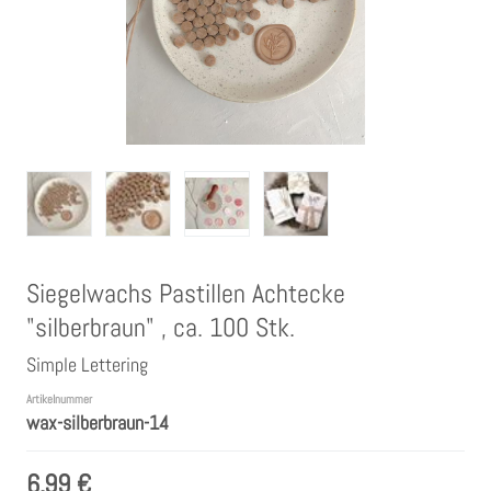
Clear Stamps
Stempelkissen
Embossing Pulver WOW
Kartendeko Embellishments
Siegelwachs Pastillen Achtecke
Präge-, Universal- Maskierschablonen
"silberbraun" , ca. 100 Stk.
Papiere
Simple Lettering
Artikelnummer
wax-silberbraun-14
Bänder & Garn
6,99 €
Siegelwachs /Papierschöpfen