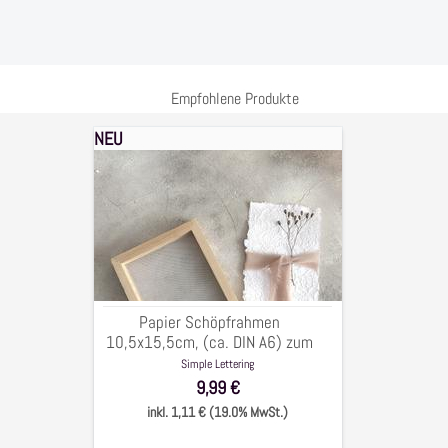
Empfohlene Produkte
NEU
Papier
Schöpfrahmen
10,5x15,5cm,
(ca.
DIN
A6)
zum
Aufklappen
Papier Schöpfrahmen
10,5x15,5cm, (ca. DIN A6) zum
Aufklappen
Simple Lettering
9,99 €
inkl. 1,11 € (19.0% MwSt.)