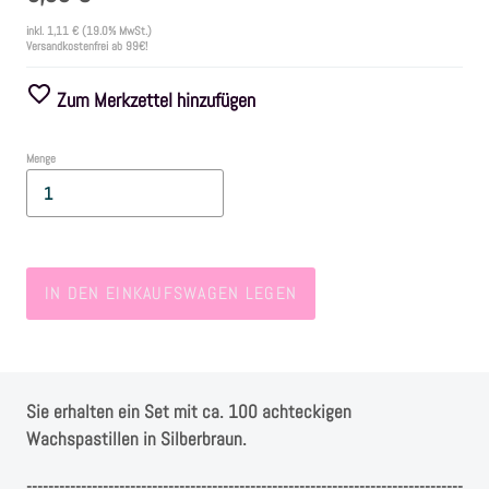
inkl.
1,11 €
(19.0% MwSt.)
Versandkostenfrei ab 99€!
Farben
Zum Merkzettel hinzufügen
Zubehör
Menge
Frühling/Ostern
Maritim/Sommer
IN DEN EINKAUFSWAGEN LEGEN
Herbst
Weihnachten
Sie erhalten ein Set mit ca. 100 achteckigen
SALE
Wachspastillen in Silberbraun.
--------------------------------------------------------------------------------