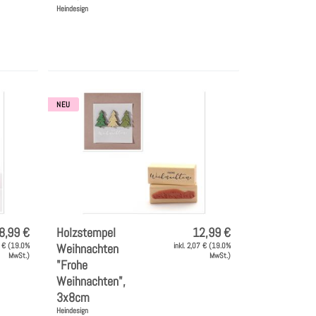
Heindesign
NEU
8,99 €
Holzstempel
12,99 €
3 € (19.0%
Weihnachten
inkl. 2,07 € (19.0%
MwSt.)
MwSt.)
"Frohe
Weihnachten",
3x8cm
Heindesign