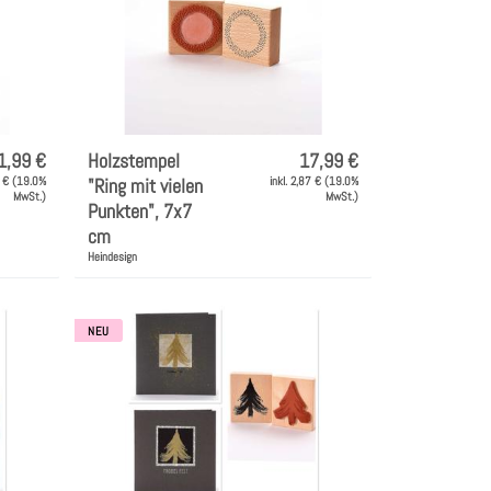
1,99 €
Holzstempel
17,99 €
1 € (19.0%
"Ring mit vielen
inkl. 2,87 € (19.0%
MwSt.)
MwSt.)
Punkten", 7x7
cm
Heindesign
NEU