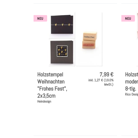
NEU
NEU
Holzstempel
7,99 €
Holzs
Weihnachten
inkl. 1,27 € (19.0%
moder
MwSt.)
"Frohes Fest",
8-tlg.
2x3,5cm
Rico Desi
Heindesign