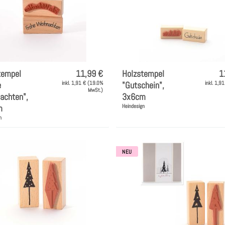
tempel
11,99 €
Holzstempel
1
e
inkl. 1,91 € (19.0%
"Gutschein",
inkl. 1,9
MwSt.)
achten",
3x6cm
m
Heindesign
n
NEU