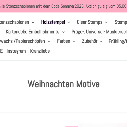
alle Stanzschablonen mit dem Code Sommer2026. Aktion gültig vom 05.0
tanzschablonen
Holzstempel
Clear Stamps
Stemp
Kartendeko Embellishments
Präge-, Universal- Maskiersc
lwachs /Papierschöpfen
Farben
Zubehör
Frühling/
LE
Instagram
Kranzliebe
S
Weihnachten Motive
a
m
m