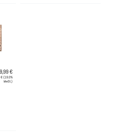
9,99 €
9 € (19.0%
MwSt.)