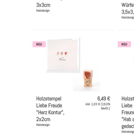
3x3cm
Würfel
Heindesign
3,5x3
Heindesig
NEU
NEU
Holzstempel
6,49 €
Holzs
Liebe Freude
inkl. 1,03 € (19.0%
Liebe
MwSt.)
"Herz Kontur",
Freun
2x2cm
"Hab a
Heindesign
gedac
Heindesig