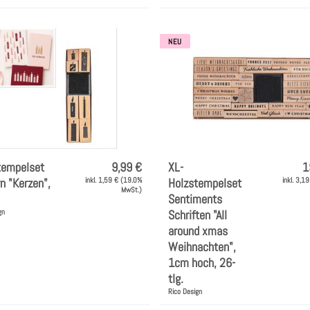
NEU
tempelset
9,99 €
XL-
1
n "Kerzen",
inkl. 1,59 € (19.0%
Holzstempelset
inkl. 3,1
MwSt.)
Sentiments
gn
Schriften "All
around xmas
Weihnachten",
1cm hoch, 26-
tlg.
Rico Design