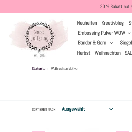
Direkt
20 % Rabatt auf 
zum
Inhalt
S
Neuheiten
Kreativblog
Embossing Pulver WOW
Bänder & Garn
Siege
Herbst
Weihnachten
SA
Startseite
›
Weihnachten Motive
SORTIEREN NACH