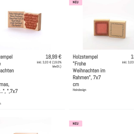
l
NEU
u
n
g
:
tempel
18,99 €
Holzstempel
1
e
inkl. 3,03 € (19.0%
"Frohe
inkl. 3,0
MwSt.)
achten
Weihnachten im
Rahmen", 7x7
tmas,
cm
..", ",7x7
Heindesign
n
NEU