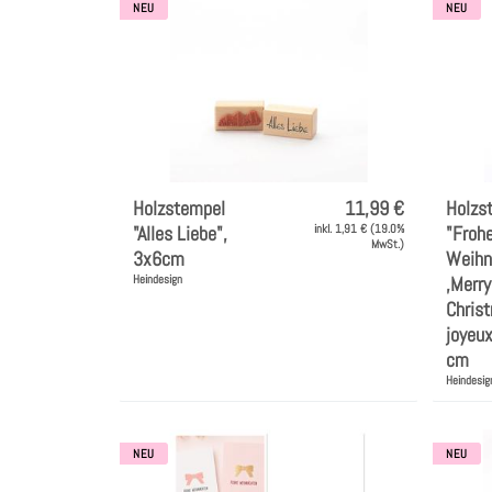
NEU
NEU
Holzstempel
11,99 €
Holzs
"Alles Liebe",
inkl. 1,91 € (19.0%
"Froh
MwSt.)
3x6cm
Weihn
Heindesign
,Merry
Chris
joyeux
cm
Heindesig
NEU
NEU