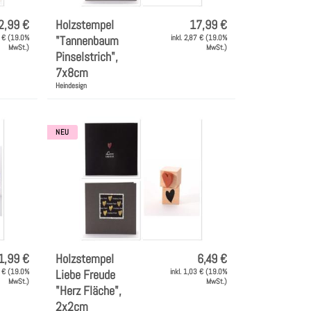
2,99 €
Holzstempel
17,99 €
7 € (19.0%
"Tannenbaum
inkl. 2,87 € (19.0%
MwSt.)
MwSt.)
Pinselstrich",
7x8cm
Heindesign
NEU
1,99 €
Holzstempel
6,49 €
1 € (19.0%
Liebe Freude
inkl. 1,03 € (19.0%
MwSt.)
MwSt.)
"Herz Fläche",
2x2cm