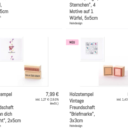
,
Sternchen", 4
,5cm
Motive auf 1
n
Würfel, 5x5cm
Heindesign
NEU
tempel
7,99 €
Holzstempel
inkl. 1,27 € (19.0%
Vintage
inkl. 1,4
MwSt.)
dschaft
Freundschaft
n dich
"Briefmarke",
ht", 2x5cm
3x3cm
n
Heindesign