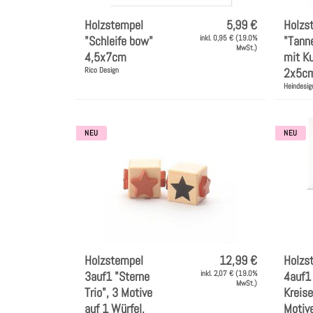
Holzstempel
5,99 €
Holzs
"Schleife bow"
inkl. 0,95 € (19.0%
"Tann
MwSt.)
4,5x7cm
mit Ku
Rico Design
2x5c
Heindesig
NEU
NEU
Holzstempel
12,99 €
Holzs
3auf1 "Sterne
inkl. 2,07 € (19.0%
4auf1 
MwSt.)
Trio", 3 Motive
Kreise
auf 1 Würfel,
Motive