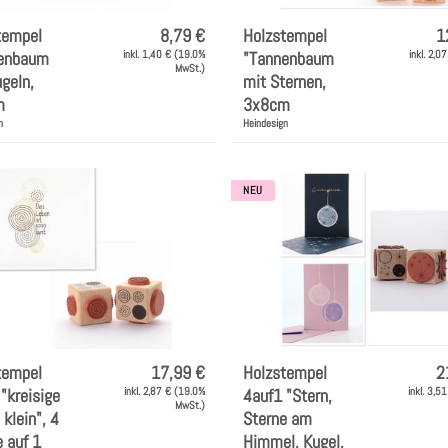
tempel
8,79 €
Holzstempel
1
enbaum
inkl. 1,40 € (19.0%
"Tannenbaum
inkl. 2,0
MwSt.)
geln,
mit Sternen,
m
3x8cm
n
Heindesign
NEU
tempel
17,99 €
Holzstempel
2
"kreisige
inkl. 2,87 € (19.0%
4auf1 "Stern,
inkl. 3,5
MwSt.)
 klein", 4
Sterne am
 auf 1
Himmel, Kugel,