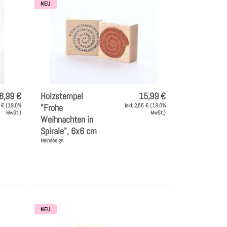
NEU
8,99 €
Holzstempel
15,99 €
3 € (19.0%
"Frohe
inkl. 2,55 € (19.0%
MwSt.)
MwSt.)
Weihnachten in
Spirale", 6x6 cm
Heindesign
NEU