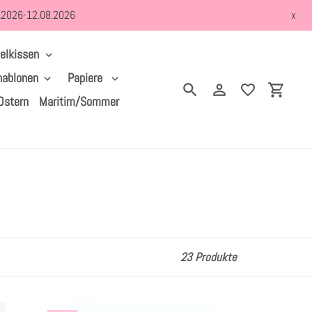
8.2026-12.08.2026
x
elkissen
hablonen
Papiere
Suchen
Einloggen
Einkau
Ostern
Maritim/Sommer
23 Produkte