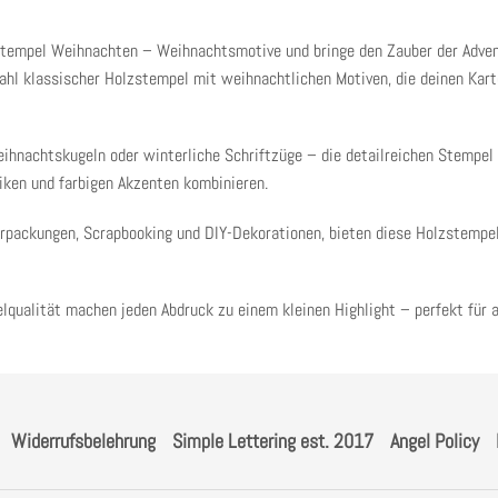
stempel Weihnachten – Weihnachtsmotive
und bringe den Zauber der Advent
ahl klassischer Holzstempel mit weihnachtlichen Motiven, die deinen Kar
eihnachtskugeln oder winterliche Schriftzüge
– die detailreichen Stempel
iken und farbigen Akzenten kombinieren.
rpackungen, Scrapbooking und DIY-Dekorationen
, bieten diese Holzstempe
qualität machen jeden Abdruck zu einem kleinen Highlight – perfekt für all
Widerrufsbelehrung
Simple Lettering est. 2017
Angel Policy