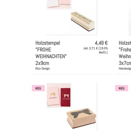
Holzstempel
4,49 €
Holzs
"FROHE
inkl. 0,71 € (19.0%
"Froh
MwSt.)
WEIHNACHTEN"
Weihn
2x9cm
3x7c
Rico Design
Heindesig
NEU
NEU