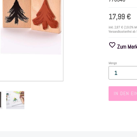
17,99 €
inkl.
2,87 €
(19.0% M
Versandkostenfrei ab
Zum Merkz
Menge
IN DEN E