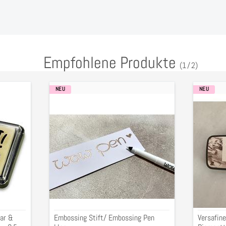
Empfohlene Produkte
(
1
/
2
)
NEU
NEU
Embossing
Versafi
Stift/
Clair
Embossing
Pigment
Pen
"Sand
klar
Dune",
3,5x7,5
ar &
Embossing Stift/ Embossing Pen
Versafine