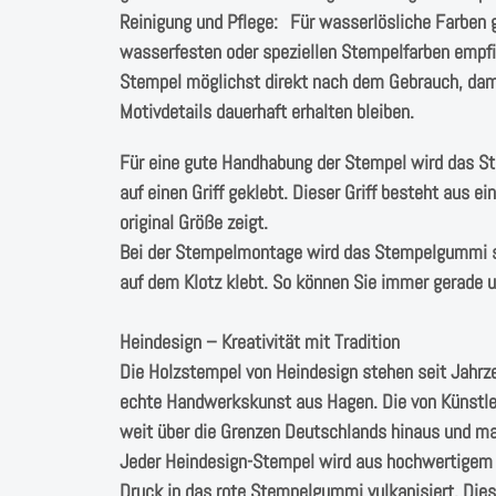
Reinigung und Pflege: Für wasserlösliche Farben 
wasserfesten oder speziellen Stempelfarben empfieh
Stempel möglichst direkt nach dem Gebrauch, dami
Motivdetails dauerhaft erhalten bleiben.
Für eine gute Handhabung der Stempel wird das 
auf einen Griff geklebt. Dieser Griff besteht aus 
original Größe zeigt.
Bei der Stempelmontage wird das Stempelgummi s
auf dem Klotz klebt. So können Sie immer gerade
Heindesign – Kreativität mit Tradition
Die Holzstempel von Heindesign stehen seit Jahrz
echte Handwerkskunst aus Hagen. Die von Künstle
weit über die Grenzen Deutschlands hinaus und ma
Jeder Heindesign-Stempel wird aus hochwertigem N
Druck in das rote Stempelgummi vulkanisiert. Dies