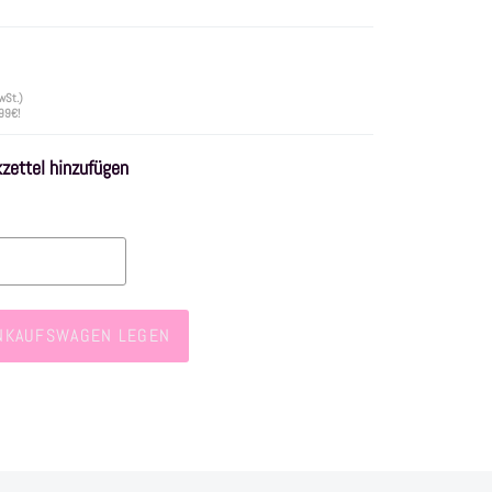
wSt.)
 99€!
ettel hinzufügen
INKAUFSWAGEN LEGEN