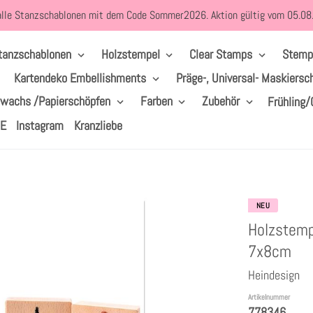
alle Stanzschablonen mit dem Code Sommer2026. Aktion gültig vom 05.0
tanzschablonen
Holzstempel
Clear Stamps
Stemp
Kartendeko Embellishments
Präge-, Universal- Maskiersc
lwachs /Papierschöpfen
Farben
Zubehör
Frühling/
LE
Instagram
Kranzliebe
NEU
Holzstemp
7x8cm
Heindesign
Artikelnummer
778346