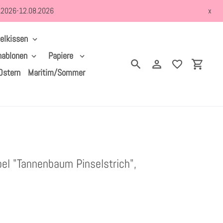
8.2026-12.08.2026
x
elkissen
hablonen
Papiere
Suchen
Einloggen
Einkau
Ostern
Maritim/Sommer
el "Tannenbaum Pinselstrich",