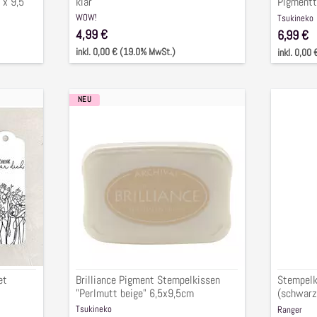
 x 9,5
klar
Pigmentt
3,5x7,5c
WOW!
Tsukineko
4,99 €
6,99 €
inkl. 0,00 € (19.0% MwSt.)
inkl. 0,00
NEU
Brilliance
Stempel
Pigment
Archival
Stempelkissen
Ink
"Perlmutt
mini
beige"
(schwar
6,5x9,5cm
grau,
espress
senf
)
,
4-
et
Brilliance Pigment Stempelkissen
Stempelki
tlg.
"Perlmutt beige" 6,5x9,5cm
(schwarz,
4-tlg.
Tsukineko
Ranger