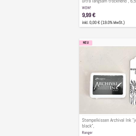
ultra langsam trocknend", 6,5
cm
WOW!
9,99 €
inkl. 0,00 € (19.0% MwSt.)
NEU
Stempelkissen
Archival
Ink
"jet
black",
Stempelkissen Archival Ink "j
black",
Ranger