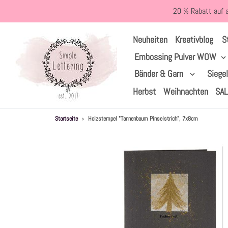
Direkt
20 % Rabatt auf 
zum
Inhalt
S
Neuheiten
Kreativblog
Embossing Pulver WOW
Bänder & Garn
Siege
Herbst
Weihnachten
SA
Startseite
›
Holzstempel "Tannenbaum Pinselstrich", 7x8cm