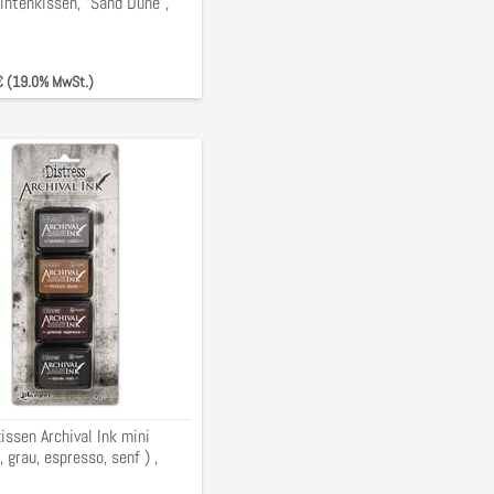
intenkissen, "Sand Dune",
m,
 € (19.0% MwSt.)
kissen
z,
o,
ssen Archival Ink mini
 grau, espresso, senf ) ,