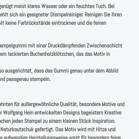
genügt meist klares Wasser oder ein feuchtes Tuch. Bei
lt sich ein geeigneter Stempelreiniger. Reinigen Sie Ihren
t keine Farbrückstände eintrocknen und die feinen
Stempelgummi mit einer Druckdämpfenden Zwischenschicht
einem lackierten Buchenholzklötzchen, das das Motiv in
o ausgerichtet, dass das Gummi genau unter dem Abbild
 und passgenau stempeln.
ehnten für außergewöhnliche Qualität, besondere Motive und
r Wolfgang Hein entwickelten Designs begeistern Kreative
chen jeden Stempel zu einem kleinen Stück Inspiration.
aturkautschuk gefertigt. Das Motiv wird mit Hitze und
e aufwendige Herstellungsweise sorgt für besonders feine,