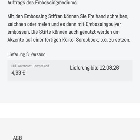
Instagram
Auftrags des Embossingmediums.
Mit den Embossing Stiften können Sie Freihand schreiben,
Kranzliebe
zeichnen oder malen und es dann mit Embossingpulver
embossen. Die Stifte können auch genutzt werden um
Akzente auf einer fertigen Karte, Scrapbook, o.ä. zu setzen.
Lieferung & Versand
DHL Warenpost Deutschland
Lieferung bis: 12.08.26
4,99 €
AGB