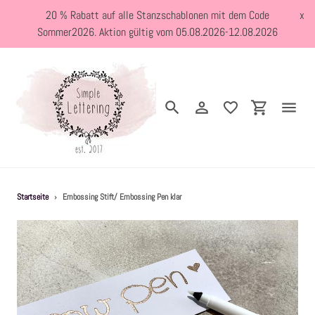
Direkt
20 % Rabatt auf alle Stanzschablonen mit dem Code
x
zum
Sommer2026. Aktion gültig vom 05.08.2026-12.08.2026
Inhalt
Suchen
Einloggen
Einkaufswa
Neuheiten
Startseite
›
Embossing Stift/ Embossing Pen klar
Kreativblog
Stanzschablonen
Holzstempel