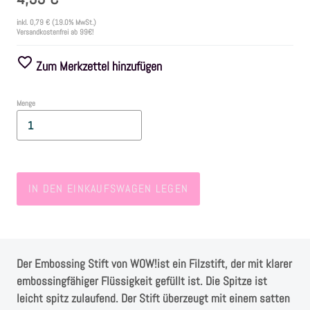
inkl.
0,79 €
(19.0% MwSt.)
Versandkostenfrei ab 99€!
Farben
Zum Merkzettel hinzufügen
Zubehör
Menge
Frühling/Ostern
Maritim/Sommer
IN DEN EINKAUFSWAGEN LEGEN
Herbst
Weihnachten
Der Embossing Stift von WOW!ist ein Filzstift, der mit klarer
SALE
embossingfähiger Flüssigkeit gefüllt ist. Die Spitze ist
leicht spitz zulaufend. Der Stift überzeugt mit einem satten