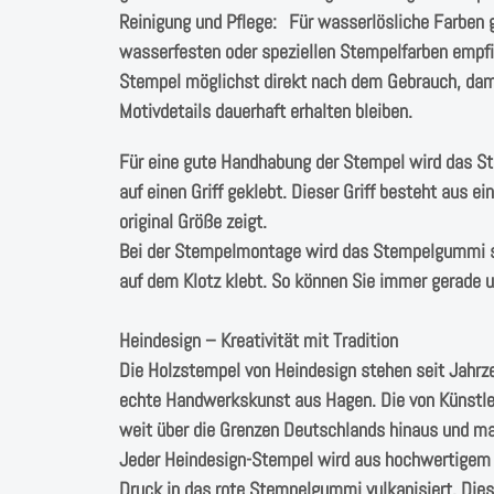
Reinigung und Pflege: Für wasserlösliche Farben 
wasserfesten oder speziellen Stempelfarben empfieh
Stempel möglichst direkt nach dem Gebrauch, dami
Motivdetails dauerhaft erhalten bleiben.
Für eine gute Handhabung der Stempel wird das 
auf einen Griff geklebt. Dieser Griff besteht aus 
original Größe zeigt.
Bei der Stempelmontage wird das Stempelgummi s
auf dem Klotz klebt. So können Sie immer gerade
Heindesign – Kreativität mit Tradition
Die Holzstempel von Heindesign stehen seit Jahrz
echte Handwerkskunst aus Hagen. Die von Künstle
weit über die Grenzen Deutschlands hinaus und ma
Jeder Heindesign-Stempel wird aus hochwertigem N
Druck in das rote Stempelgummi vulkanisiert. Dies