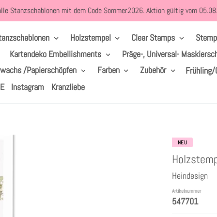
alle Stanzschablonen mit dem Code Sommer2026. Aktion gültig vom 05.0
tanzschablonen
Holzstempel
Clear Stamps
Stemp
Kartendeko Embellishments
Präge-, Universal- Maskiersc
lwachs /Papierschöpfen
Farben
Zubehör
Frühling/
LE
Instagram
Kranzliebe
NEU
Holzstemp
Heindesign
Artikelnummer
547701