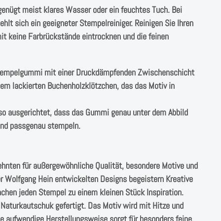
genügt meist klares Wasser oder ein feuchtes Tuch. Bei
lt sich ein geeigneter Stempelreiniger. Reinigen Sie Ihren
t keine Farbrückstände eintrocknen und die feinen
Stempelgummi mit einer Druckdämpfenden Zwischenschicht
einem lackierten Buchenholzklötzchen, das das Motiv in
o ausgerichtet, dass das Gummi genau unter dem Abbild
 und passgenau stempeln.
ehnten für außergewöhnliche Qualität, besondere Motive und
r Wolfgang Hein entwickelten Designs begeistern Kreative
chen jeden Stempel zu einem kleinen Stück Inspiration.
aturkautschuk gefertigt. Das Motiv wird mit Hitze und
e aufwendige Herstellungsweise sorgt für besonders feine,