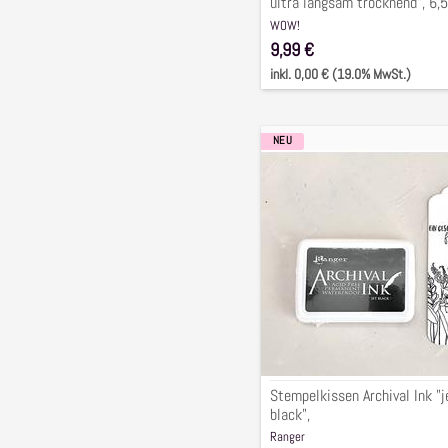
ultra langsam trocknend", 6,5
cm
WOW!
9,99 €
inkl. 0,00 € (19.0% MwSt.)
NEU
Stempelkissen
Archival
Ink
"jet
black",
Stempelkissen Archival Ink "j
black",
Ranger