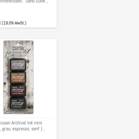
intenkissen, "Sand Dune",
m,
 € (19.0% MwSt.)
kissen
z,
o,
ssen Archival Ink mini
 grau, espresso, senf ) ,