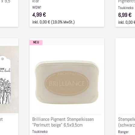
 x 9,5
klar
Pigmentt
3,5x7,5c
WOW!
Tsukineko
4,99 €
6,99 €
inkl. 0,00 € (19.0% MwSt.)
inkl. 0,00
NEU
Brilliance
Stempel
Pigment
Archival
Stempelkissen
Ink
"Perlmutt
mini
beige"
(schwar
6,5x9,5cm
grau,
espress
senf
)
,
4-
et
Brilliance Pigment Stempelkissen
Stempelki
tlg.
"Perlmutt beige" 6,5x9,5cm
(schwarz,
4-tlg.
Tsukineko
Ranger