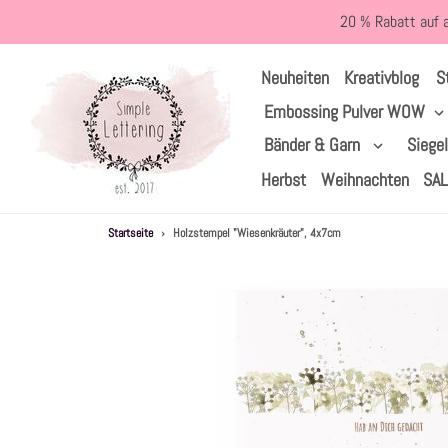
Direkt
20 % Rabatt auf 
zum
Inhalt
S
Neuheiten
Kreativblog
Embossing Pulver WOW
Bänder & Garn
Siege
Herbst
Weihnachten
SA
Startseite
›
Holzstempel "Wiesenkräuter", 4x7cm