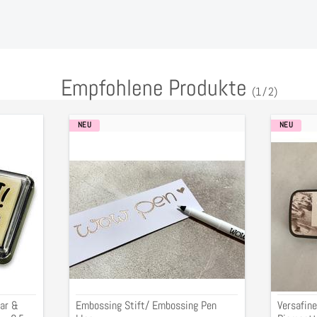
Empfohlene Produkte
(
1
/
2
)
NEU
NEU
Embossing
Versafi
Stift/
Clair
Embossing
Pigment
Pen
"Sand
klar
Dune",
3,5x7,5
ar &
Embossing Stift/ Embossing Pen
Versafine