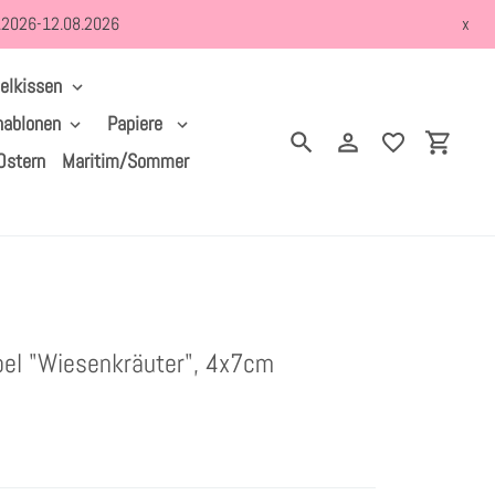
8.2026-12.08.2026
x
elkissen
hablonen
Papiere
Suchen
Einloggen
Einkau
Ostern
Maritim/Sommer
el "Wiesenkräuter", 4x7cm