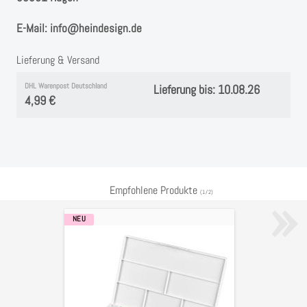
E-Mail: info@heindesign.de
Lieferung & Versand
DHL Warenpost Deutschland
Lieferung bis: 10.08.26
4,99 €
»
Empfohlene Produkte
(
1
/
2
)
NEU
Aquarellfarben
Kasten
mit
36
Näpfchen
(inkl.