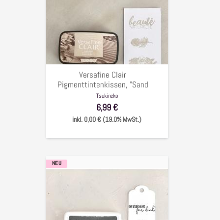
Clair
Pigmenttintenkissen,
"Sand
Dune",
3,5x7,5cm,
Versafine Clair
Pigmenttintenkissen, "Sand
Dune", 3,5x7,5cm,
Tsukineko
6,99 €
inkl. 0,00 € (19.0% MwSt.)
NEU
Stempelkissen
Archival
Ink
"jet
black",