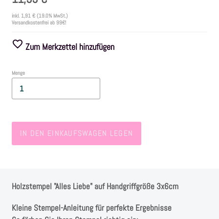
inkl.
1,91 €
(19.0% MwSt.)
Versandkostenfrei ab 99€!
Farben
Zum Merkzettel hinzufügen
Zubehör
Menge
Frühling/Ostern
Maritim/Sommer
IN DEN EINKAUFSWAGEN LEGEN
Herbst
Weihnachten
Holzstempel "Alles Liebe" auf Handgriffgröße 3x6cm
SALE
Kleine Stempel-Anleitung für perfekte Ergebnisse