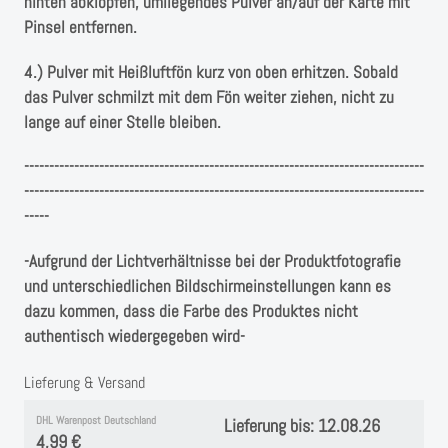
hinten abklopfen, umliegendes Pulver an/auf der Karte mit
Pinsel entfernen.
4.) Pulver mit Heißluftfön kurz von oben erhitzen. Sobald
das Pulver schmilzt mit dem Fön weiter ziehen, nicht zu
lange auf einer Stelle bleiben.
--------------------------------------------------------------------------------
--------------------------------------------------------------------------------
-----
-
Aufgrund der Lichtverhältnisse bei der Produktfotografie
und unterschiedlichen Bildschirmeinstellungen kann es
dazu kommen, dass die Farbe des Produktes nicht
authentisch wiedergegeben wird-
Lieferung & Versand
DHL Warenpost Deutschland
Lieferung bis: 12.08.26
4,99 €