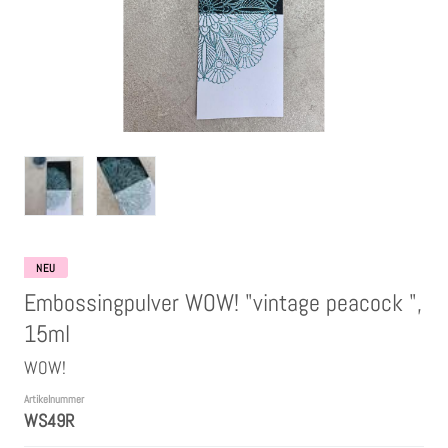
Clear Stamps
Stempelkissen
Embossing Pulver WOW
Kartendeko Embellishments
Präge-, Universal- Maskierschablonen
NEU
Embossingpulver WOW! "vintage peacock ",
Papiere
15ml
WOW!
Bänder & Garn
Artikelnummer
WS49R
Siegelwachs /Papierschöpfen