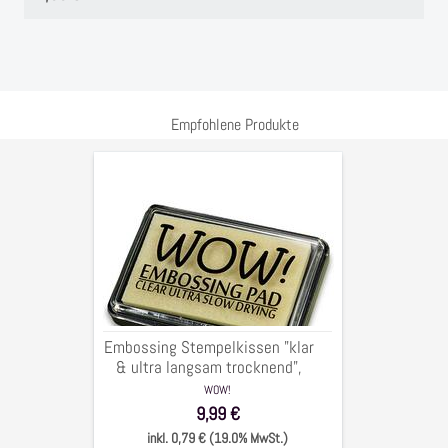
Empfohlene Produkte
Embossing
Stempelkissen
"klar
&
ultra
langsam
trocknend",
6,5
Embossing Stempelkissen "klar
x
& ultra langsam trocknend",
9,5
6,5 x 9,5 cm
WOW!
cm
9,99 €
inkl. 0,79 € (19.0% MwSt.)