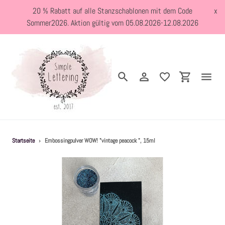
Direkt
20 % Rabatt auf alle Stanzschablonen mit dem Code
x
zum
Sommer2026. Aktion gültig vom 05.08.2026-12.08.2026
Inhalt
Suchen
Einloggen
Einkaufswa
Neuheiten
Startseite
›
Embossingpulver WOW! "vintage peacock ", 15ml
Kreativblog
Stanzschablonen
Holzstempel