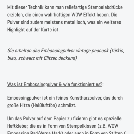
Instagram
Mit dieser Technik kann man reliefartige Stempelabdrücke
erzielen, die einen wahrhaftigen WOW Effekt haben. Die
Kranzliebe
Pulver sind zudem meistens metallisch, was ein weiteres
Highlight auf der Karte ist.
Sie erhalten das Embossingpulver vintage peacock
(türkis,
blau, schwarz mit Glitzer, deckend
)
Was ist Embossingpulver & wie funktioniert es?
:
Embossingpulver ist ein feines Kunstharzpulver, das durch
große Hitze (Heißluftfön) schmilzt.
Um das Pulver auf dem Papier zu fixieren gibt es spezielle
Haftkleber, die es in Form von Stempelkissen (z.B. WOW
Embossing Pad/Versa Mark) oder auch in Form von Stiften (