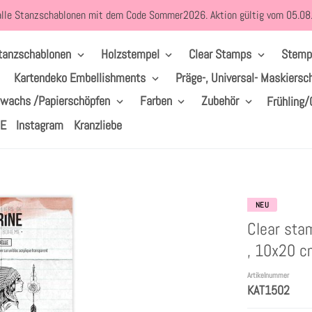
alle Stanzschablonen mit dem Code Sommer2026. Aktion gültig vom 05.0
tanzschablonen
Holzstempel
Clear Stamps
Stemp
Kartendeko Embellishments
Präge-, Universal- Maskiersc
lwachs /Papierschöpfen
Farben
Zubehör
Frühling/
LE
Instagram
Kranzliebe
NEU
Clear sta
, 10x20 c
Artikelnummer
KAT1502