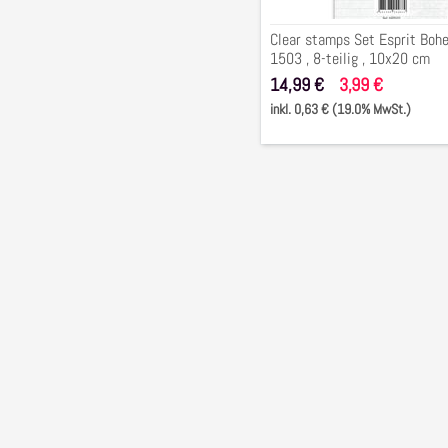
10x20
Clear stamps Set Esprit Boh
cm
1503 , 8-teilig , 10x20 cm
14,99 €
3,99 €
inkl. 0,63 € (19.0% MwSt.)