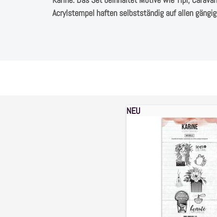
Acrylstempel haften selbstständig auf allen gängig
NEU
Clear
stamps
Set
Esprit
Boheme
1503
,
8-
teilig
,