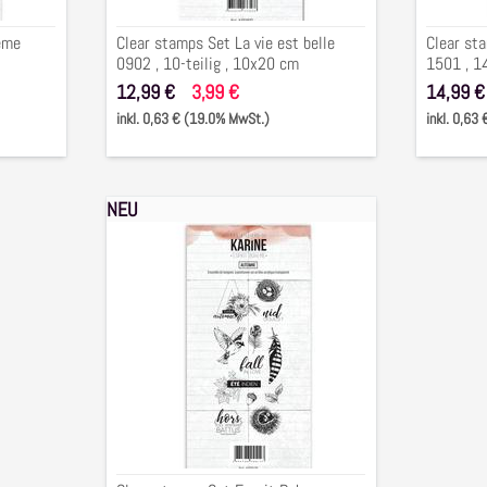
teilig
10x20
eme
Clear stamps Set La vie est belle
Clear st
,
cm
0902 , 10-teilig , 10x20 cm
1501 , 1
10x20
12,99 €
3,99 €
14,99 €
cm
inkl. 0,63 € (19.0% MwSt.)
inkl. 0,63
NEU
Clear
stamps
Set
Esprit
Boheme
1506
,
12-
teilig
,
10x20