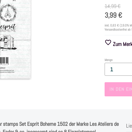
14,99 €
3,99 €
inkl.
0,63 €
(19.0% M
Versandkostenfrei ab
Zum Merkz
Menge
IN DEN E
r stamps Set Esprit Boheme 1502 der Marke Les Ateliers de
Li
n, Feder & co, insgesamt sind es 8 Einzelstempel .