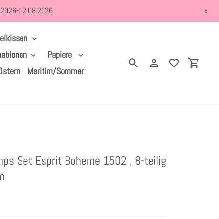
8.2026-12.08.2026
x
elkissen
hablonen
Papiere
Suchen
Einloggen
Einkau
Ostern
Maritim/Sommer
mps Set Esprit Boheme 1502 , 8-teilig
m