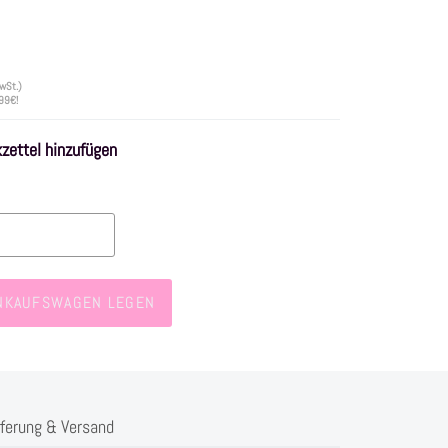
wSt.)
 99€!
ettel hinzufügen
INKAUFSWAGEN LEGEN
eferung & Versand