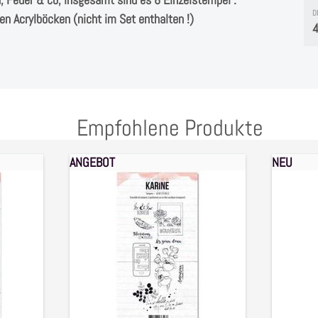
D
en Acrylböcken (nicht im Set enthalten !)
4
Empfohlene Produkte
ANGEBOT
NEU
Clear
Clear
stamps
stamps
Set
Set
La
Esprit
vie
Boheme
est
1501
belle
,
0902
14-
,
teilig
10-
,