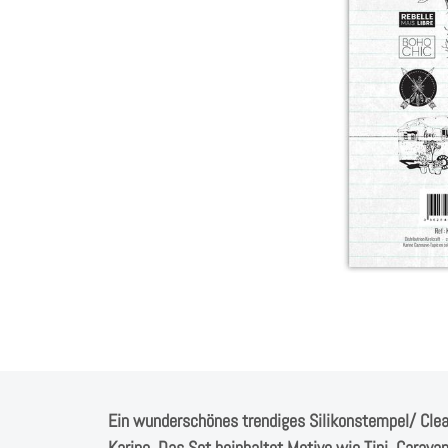
Ein wunderschönes trendiges Silikonstempel/ Clea
Karine. Das Set beinhaltet Motive wie Tipi, Carava