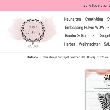
Direkt
20 % Rabatt auf 
zum
Inhalt
S
Neuheiten
Kreativblog
Embossing Pulver WOW
Bänder & Garn
Siege
Herbst
Weihnachten
SA
Startseite
›
Clear stamps Set Esprit Boheme 1502 , 8-teilig , 10x20 cm