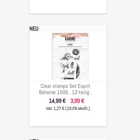
NEU
Clear
stamps
Set
Esprit
Boheme
1506
,
12-
Clear stamps Set Esprit
teilig
Boheme 1506 , 12-teilig ,
,
10x20 cm
14,99 €
3,99 €
10x20
inkl. 1,27 € (19.0% MwSt.)
cm