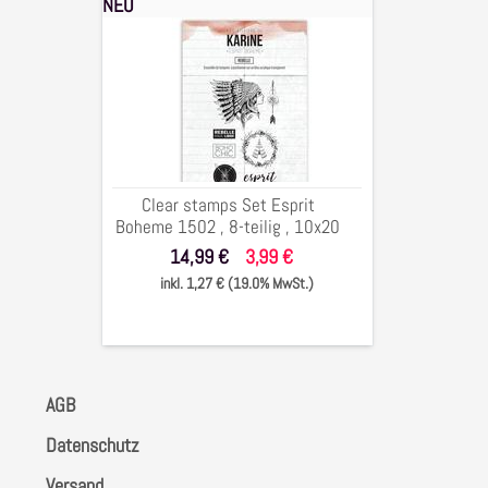
NEU
Clear
stamps
Set
Esprit
Boheme
1502
,
8-
Clear stamps Set Esprit
teilig
Boheme 1502 , 8-teilig , 10x20
,
cm
14,99 €
3,99 €
10x20
inkl. 1,27 € (19.0% MwSt.)
cm
AGB
Datenschutz
Versand