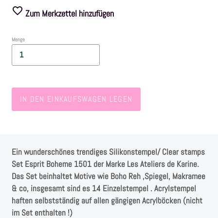
Zum Merkzettel hinzufügen
Farben
Menge
Zubehör
Frühling/Ostern
IN DEN EINKAUFSWAGEN LEGEN
Maritim/Sommer
Herbst
Ein wunderschönes trendiges Silikonstempel/ Clear stamps
Weihnachten
Set Esprit Boheme 1501 der Marke Les Ateliers de Karine.
Das Set beinhaltet Motive wie Boho Reh ,Spiegel, Makramee
& co, insgesamt sind es 14 Einzelstempel . Acrylstempel
SALE
haften selbstständig auf allen gängigen Acrylböcken (nicht
im Set enthalten !)