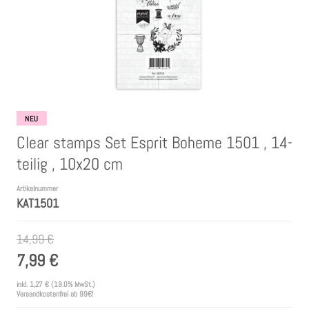
Clear Stamps
Stempelkissen
Embossing Pulver WOW
NEU
Clear stamps Set Esprit Boheme 1501 , 14-
Kartendeko Embellishments
teilig , 10x20 cm
Präge-, Universal- Maskierschablonen
Artikelnummer
KAT1501
Papiere
14,99 €
7,99 €
Bänder & Garn
inkl.
1,27 €
(19.0% MwSt.)
Versandkostenfrei ab 99€!
Siegelwachs /Papierschöpfen