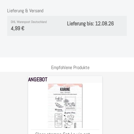
Instagram
Lieferung & Versand
Kranzliebe
DHL Warenpost Deutschland
Lieferung bis: 12.08.26
4,99 €
Empfohlene Produkte
ANGEBOT
Clear
stamps
Set
La
vie
est
belle
0902