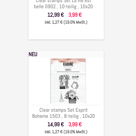
Clear stamps Set La vie est
,
belle 0902 , 10-teilig , 10x20
10-
cm
12,99 €
3,99 €
teilig
inkl. 1,27 € (19.0% MwSt.)
,
10x20
cm
NEU
Clear
stamps
Set
Esprit
Boheme
1503
,
8-
Clear stamps Set Esprit
teilig
Boheme 1503 , 8-teilig , 10x20
,
cm
14,99 €
3,99 €
10x20
inkl. 1,27 € (19.0% MwSt.)
cm