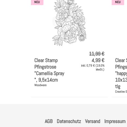
NEU
NEU
11,99 €
Clear Stamp
4,99 €
Clear
Pfingstrose
inkl. 0,79 € (19.0%
Pfings
MwSt.)
"Camellia Spray
"happy
", 9,5x14cm
10x13
Woodware
tlg
Creative 
AGB
Datenschutz
Versand
Impressum