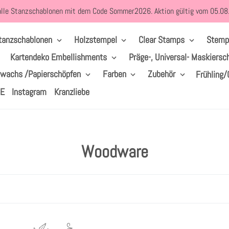
alle Stanzschablonen mit dem Code Sommer2026. Aktion gültig vom 05.0
tanzschablonen
Holzstempel
Clear Stamps
Stemp
Kartendeko Embellishments
Präge-, Universal- Maskiersc
lwachs /Papierschöpfen
Farben
Zubehör
Frühling/
LE
Instagram
Kranzliebe
S
Woodware
a
m
m