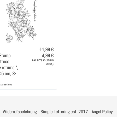
l
u
n
g
:
11,99 €
 Stamp
4,99 €
trose
inkl. 0,79 € (19.0%
MwSt.)
 returns ",
,5 cm, 3-
Expressions
Widerrufsbelehrung
Simple Lettering est. 2017
Angel Policy