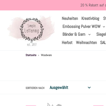
Direkt
20 % Rabatt auf 
zum
Inhalt
S
Neuheiten
Kreativblog
Embossing Pulver WOW
Bänder & Garn
Siege
Herbst
Weihnachten
SA
Startseite
›
Woodware
SORTIEREN NACH