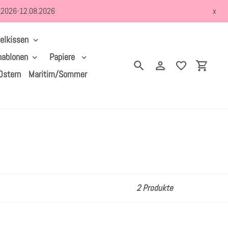
8.2026-12.08.2026
x
elkissen
hablonen
Papiere
Suchen
Einloggen
Einkau
Ostern
Maritim/Sommer
2 Produkte