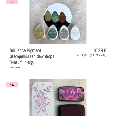
NEU
Brilliance Pigment
10,99 €
Stempelkissen dew drops
inkl. 1,75 € (19.0% MwSt.)
"Natur", 4-tlg.
Tsukineko
NEU