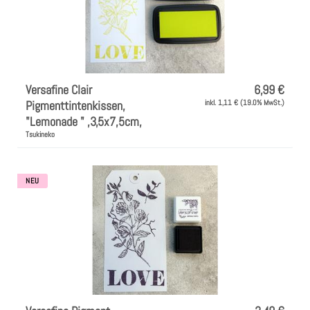
Versafine Clair
6,99 €
Pigmenttintenkissen,
inkl. 1,11 € (19.0% MwSt.)
"Lemonade " ,3,5x7,5cm,
Tsukineko
NEU