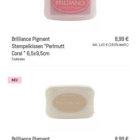
Brilliance Pigment
8,99 €
Stempelkissen "Perlmutt
inkl. 1,43 € (19.0% MwSt.)
Coral " 6,5x9,5cm
Tsukineko
NEU
Brilliance Pigment
8,99 €