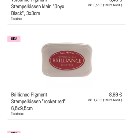
Stempelkissen klein "Onyx
inkl. 0,55 € (19.0% MwSt.)
Black", 3x3cm
Tsukineo
NEU
Brilliance Pigment
8,99 €
Stempelkissen "rocket red"
inkl. 1,43 € (19.0% MwSt.)
6,5x9,5cm
Tsukineko