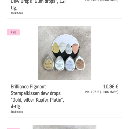
Instagram
Dew Drops "Gum drops", 12-
tlg.
Tsukineko
Kranzliebe
NEU
Brilliance Pigment
10,99 €
Stempelkissen dew drops
inkl. 1,75 € (19.0% MwSt.)
"Gold, silber, Kupfer, Platin",
4-tlg.
Tsukineko