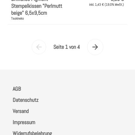
Stempelkissen "Perlmutt
inkl. 1,43 € (19.0% MwSt.)
beige" 6,5x9,5cm
Tsukineko
Seite 1 von 4
Vorherige
Nächste
Seite
Seite
AGB
Datenschutz
Versand
Impressum
Widerrufsbelehrung