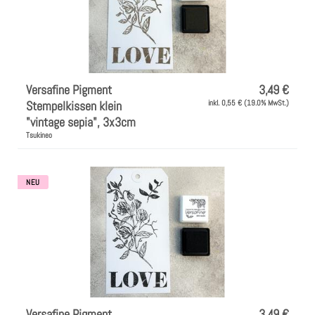
Versafine Pigment
3,49 €
Stempelkissen klein
inkl. 0,55 € (19.0% MwSt.)
"vintage sepia", 3x3cm
Tsukineo
NEU
Versafine Pigment
3,49 €