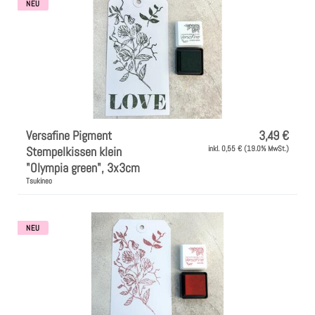
NEU
Versafine Pigment
3,49 €
Stempelkissen klein
inkl. 0,55 € (19.0% MwSt.)
"Olympia green", 3x3cm
Tsukineo
NEU