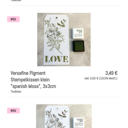
Tsukineo
NEU
Versafine Pigment
3,49 €
Stempelkissen klein
inkl. 0,55 € (19.0% MwSt.)
"spanish Moss", 3x3cm
Tsukineo
NEU