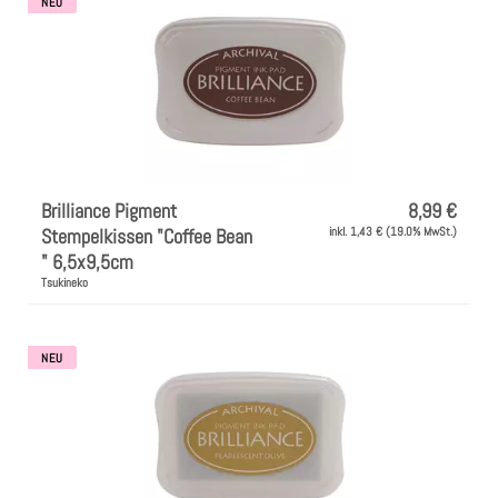
NEU
Brilliance Pigment
8,99 €
Stempelkissen "Coffee Bean
inkl. 1,43 € (19.0% MwSt.)
" 6,5x9,5cm
Tsukineko
NEU