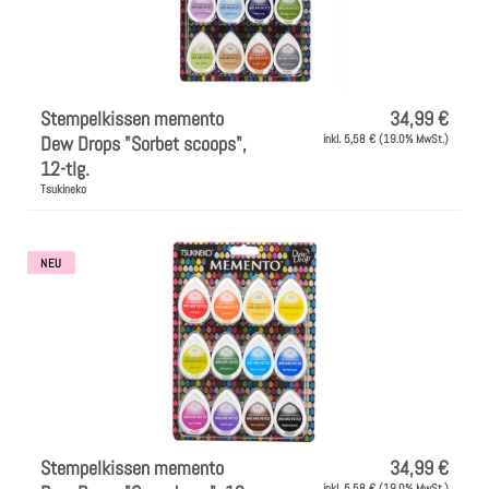
Farben
Zubehör
Stempelkissen memento
34,99 €
Dew Drops "Sorbet scoops",
inkl. 5,58 € (19.0% MwSt.)
12-tlg.
Frühling/Ostern
Tsukineko
Maritim/Sommer
NEU
Herbst
Weihnachten
SALE
Stempelkissen memento
34,99 €
inkl. 5,58 € (19.0% MwSt.)