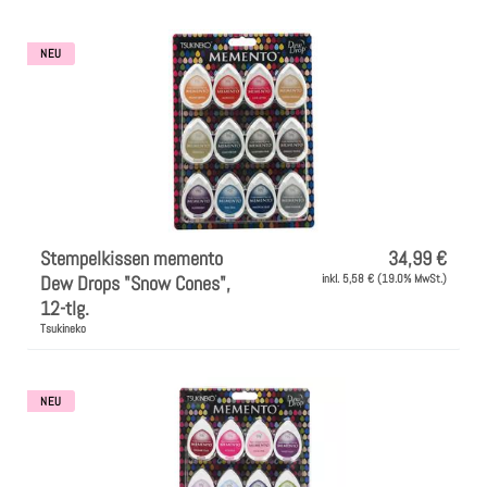
l
Clear Stamps
NEU
u
n
Stempelkissen
g
Embossing Pulver WOW
:
Kartendeko Embellishments
Stempelkissen memento
34,99 €
Dew Drops "Snow Cones",
inkl. 5,58 € (19.0% MwSt.)
Präge-, Universal- Maskierschablonen
12-tlg.
Tsukineko
Papiere
NEU
Bänder & Garn
Siegelwachs /Papierschöpfen