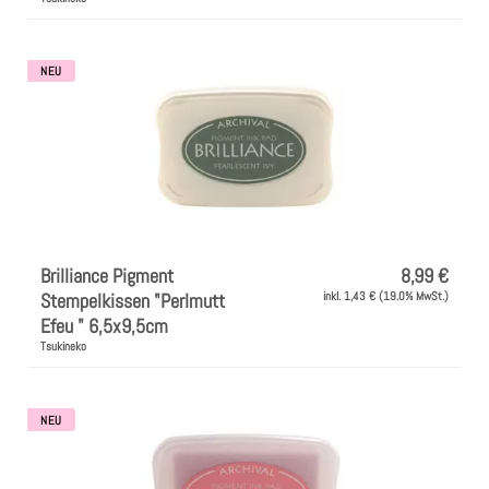
NEU
Brilliance Pigment
8,99 €
Stempelkissen "Perlmutt
inkl. 1,43 € (19.0% MwSt.)
Efeu " 6,5x9,5cm
Tsukineko
NEU