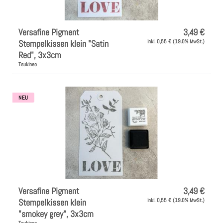
Versafine Pigment
3,49 €
Stempelkissen klein "Satin
inkl. 0,55 € (19.0% MwSt.)
Red", 3x3cm
Tsukineo
NEU
Versafine Pigment
3,49 €
Stempelkissen klein
inkl. 0,55 € (19.0% MwSt.)
"smokey grey", 3x3cm