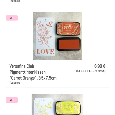
Tsukineko
NEU
Versafine Clair
6,99 €
Pigmenttintenkissen,
inkl. 1,11 € (19.0% MwSt.)
"Carrot Orange" ,3,5x7,5cm,
Tsukineko
NEU