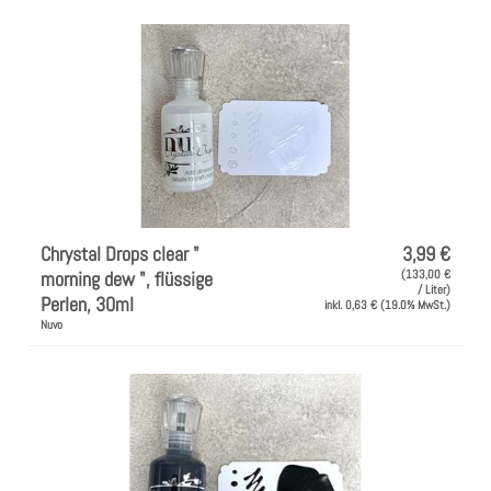
Chrystal Drops clear "
3,99 €
morning dew ", flüssige
(133,00 €
/ Liter)
Perlen, 30ml
inkl. 0,63 € (19.0% MwSt.)
Nuvo