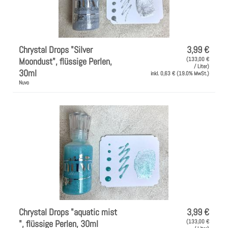
Chrystal Drops "Silver
3,99 €
Moondust", flüssige Perlen,
(133,00 €
/ Liter)
30ml
inkl. 0,63 € (19.0% MwSt.)
Nuvo
Chrystal Drops "aquatic mist
3,99 €
", flüssige Perlen, 30ml
(133,00 €