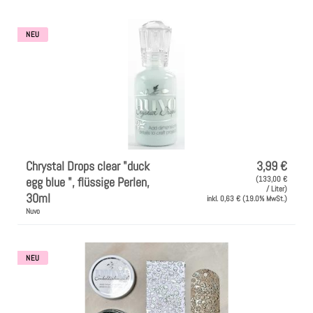
l
Clear Stamps
NEU
u
n
Stempelkissen
g
Embossing Pulver WOW
:
Kartendeko Embellishments
Chrystal Drops clear "duck
3,99 €
egg blue ", flüssige Perlen,
(133,00 €
Präge-, Universal- Maskierschablonen
/ Liter)
30ml
inkl. 0,63 € (19.0% MwSt.)
Nuvo
Papiere
NEU
Bänder & Garn
Siegelwachs /Papierschöpfen