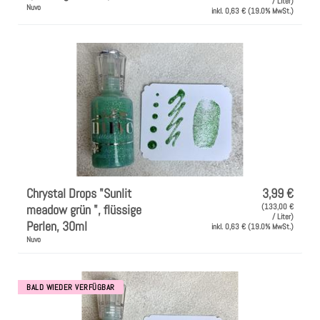
/ Liter)
Nuvo
inkl. 0,63 € (19.0% MwSt.)
Chrystal Drops "Sunlit
3,99 €
meadow grün ", flüssige
(133,00 €
/ Liter)
Perlen, 30ml
inkl. 0,63 € (19.0% MwSt.)
Nuvo
BALD WIEDER VERFÜGBAR