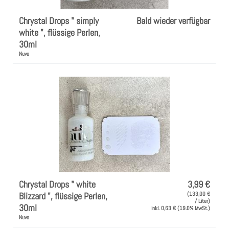
Chrystal Drops " simply
Bald wieder verfügbar
white ", flüssige Perlen,
30ml
Nuvo
Chrystal Drops " white
3,99 €
Blizzard ", flüssige Perlen,
(133,00 €
/ Liter)
30ml
inkl. 0,63 € (19.0% MwSt.)
Nuvo