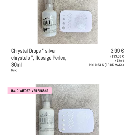
Chrystal Drops " silver
3,99 €
chrystals ", flüssige Perlen,
(133,00 €
/ Liter)
30ml
inkl. 0,63 € (19.0% MwSt.)
Nuvo
BALD WIEDER VERFÜGBAR