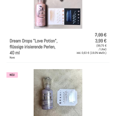
7,99 €
Dream Drops "Love Potion",
3,99 €
flüssige irisierende Perlen,
(99,75 €
/ Liter)
40 ml
inkl. 0,63 € (19.0% MwSt.)
Nuvo
NEU