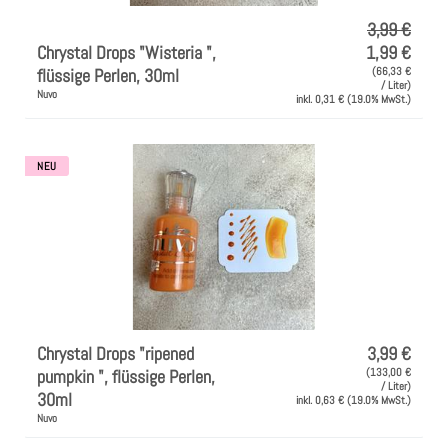
3,99 €
Chrystal Drops "Wisteria ",
1,99 €
flüssige Perlen, 30ml
(66,33 €
/ Liter)
Nuvo
inkl. 0,31 € (19.0% MwSt.)
NEU
Chrystal Drops "ripened
3,99 €
pumpkin ", flüssige Perlen,
(133,00 €
/ Liter)
30ml
inkl. 0,63 € (19.0% MwSt.)
Nuvo