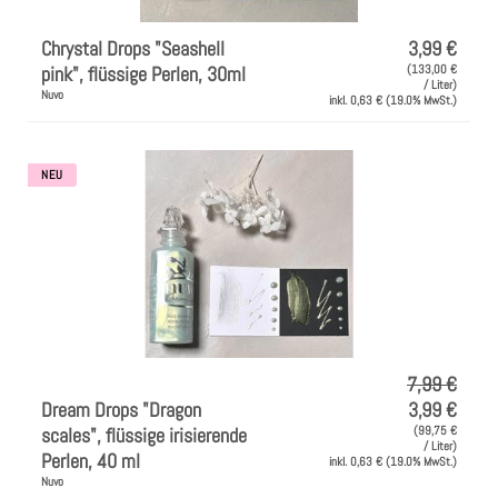
Chrystal Drops "Seashell
3,99 €
pink", flüssige Perlen, 30ml
(133,00 €
/ Liter)
Nuvo
inkl. 0,63 € (19.0% MwSt.)
NEU
7,99 €
Dream Drops "Dragon
3,99 €
scales", flüssige irisierende
(99,75 €
/ Liter)
Perlen, 40 ml
inkl. 0,63 € (19.0% MwSt.)
Nuvo