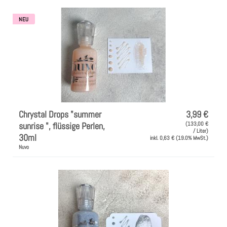
NEU
Chrystal Drops "summer
3,99 €
sunrise ", flüssige Perlen,
(133,00 €
/ Liter)
30ml
inkl. 0,63 € (19.0% MwSt.)
Nuvo