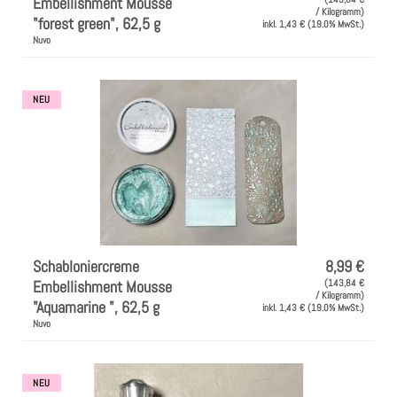
Instagram
Embellishment Mousse
/ Kilogramm)
"forest green", 62,5 g
inkl. 1,43 € (19.0% MwSt.)
Nuvo
Kranzliebe
NEU
Schabloniercreme
8,99 €
Embellishment Mousse
(143,84 €
/ Kilogramm)
"Aquamarine ", 62,5 g
inkl. 1,43 € (19.0% MwSt.)
Nuvo
NEU