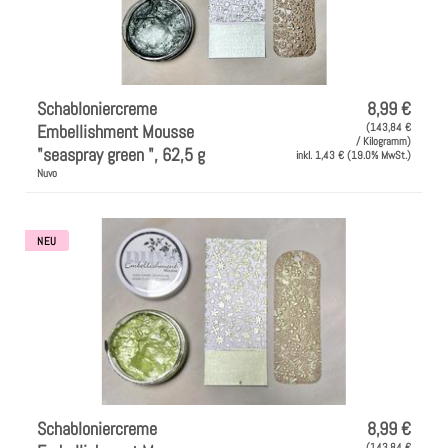
Farben
Zubehör
Schabloniercreme
8,99 €
Embellishment Mousse
(143,84 €
/ Kilogramm)
"seaspray green ", 62,5 g
inkl. 1,43 € (19.0% MwSt.)
Frühling/Ostern
Nuvo
Maritim/Sommer
NEU
Herbst
Weihnachten
SALE
Schabloniercreme
8,99 €
(143,84 €