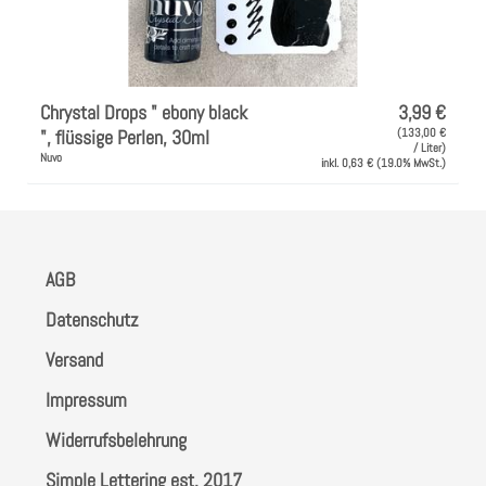
Chrystal Drops " ebony black
3,99 €
", flüssige Perlen, 30ml
(133,00 €
/ Liter)
Nuvo
inkl. 0,63 € (19.0% MwSt.)
AGB
Datenschutz
Versand
Impressum
Widerrufsbelehrung
Simple Lettering est. 2017