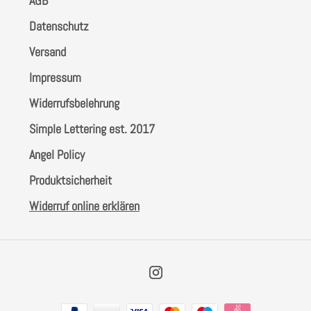
AGB
Datenschutz
Farben
Versand
Zubehör
Impressum
Widerrufsbelehrung
Frühling/Ostern
Simple Lettering est. 2017
Maritim/Sommer
Angel Policy
Produktsicherheit
Herbst
Widerruf online erklären
Weihnachten
Instagram
SALE
Zahlungsarten