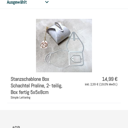
l
Clear Stamps
u
n
Stempelkissen
g
Embossing Pulver WOW
:
Kartendeko Embellishments
Präge-, Universal- Maskierschablonen
Stanzschablone Box
14,99 €
Schachtel Praline, 2- teilig,
inkl. 2,39 € (19.0% MwSt.)
Box fertig 5x5x8cm
Papiere
Simple Lettering
Bänder & Garn
Siegelwachs /Papierschöpfen