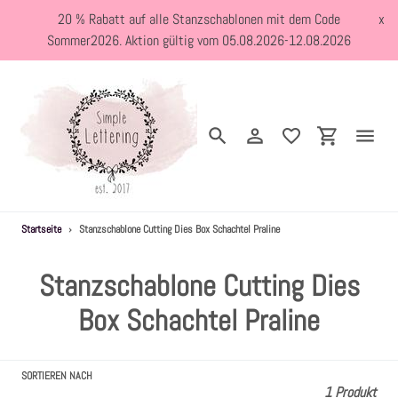
Direkt
20 % Rabatt auf alle Stanzschablonen mit dem Code
x
zum
Sommer2026. Aktion gültig vom 05.08.2026-12.08.2026
Inhalt
Suchen
Einloggen
Einkaufswa
Startseite
›
Stanzschablone Cutting Dies Box Schachtel Praline
Neuheiten
S
Stanzschablone Cutting Dies
Kreativblog
a
Box Schachtel Praline
Stanzschablonen
m
SORTIEREN NACH
m
Holzstempel
1 Produkt