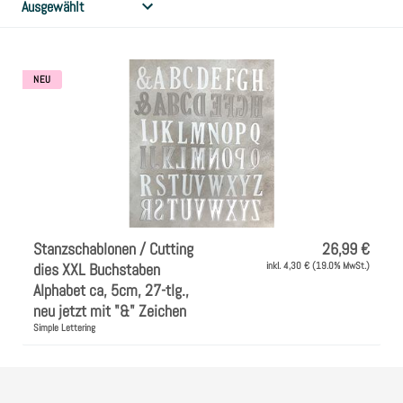
l
Clear Stamps
u
NEU
n
Stempelkissen
g
Embossing Pulver WOW
:
Kartendeko Embellishments
Präge-, Universal- Maskierschablonen
Stanzschablonen / Cutting
26,99 €
dies XXL Buchstaben
inkl. 4,30 € (19.0% MwSt.)
Alphabet ca, 5cm, 27-tlg.,
Papiere
neu jetzt mit "&" Zeichen
Simple Lettering
Bänder & Garn
Siegelwachs /Papierschöpfen