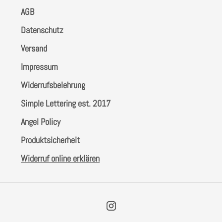
AGB
Farben
Datenschutz
Versand
Zubehör
Impressum
Frühling/Ostern
Widerrufsbelehrung
Simple Lettering est. 2017
Maritim/Sommer
Angel Policy
Herbst
Produktsicherheit
Widerruf online erklären
Weihnachten
SALE
Instagram