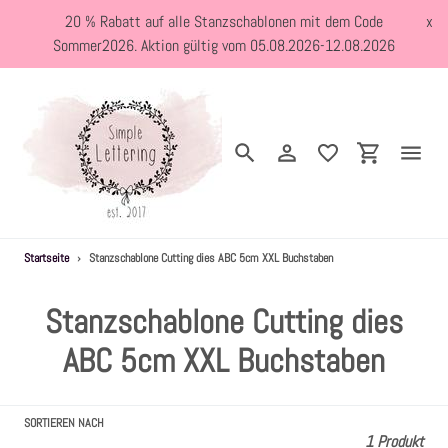
Direkt
20 % Rabatt auf alle Stanzschablonen mit dem Code
x
zum
Sommer2026. Aktion gültig vom 05.08.2026-12.08.2026
Inhalt
Suchen
Einloggen
Einkaufswa
Startseite
›
Stanzschablone Cutting dies ABC 5cm XXL Buchstaben
Neuheiten
S
Stanzschablone Cutting dies
Kreativblog
a
ABC 5cm XXL Buchstaben
Stanzschablonen
m
SORTIEREN NACH
m
Holzstempel
1 Produkt