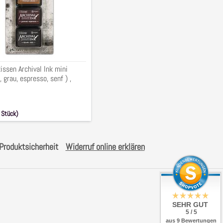
o,
ssen Archival Ink mini
 grau, espresso, senf ) ,
 Stück)
 € (19.0% MwSt.)
Produktsicherheit
Widerruf online erklären
SEHR GUT
5 / 5
aus 9 Bewertungen