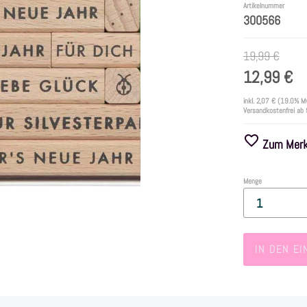
Artikelnummer
300566
19,99 €
12,99 €
inkl.
2,07 €
(19.0% M
Versandkostenfrei ab
Zum Merkz
Menge
IN DEN E