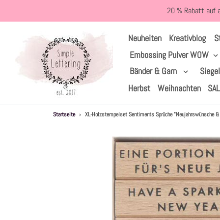
Direkt
20 % Rabatt auf 
zum
Inhalt
S
Neuheiten
Kreativblog
Embossing Pulver WOW
Bänder & Garn
Siege
Herbst
Weihnachten
SA
Startseite
›
XL-Holzstempelset Sentiments Sprüche "Neujahrswünsche & G