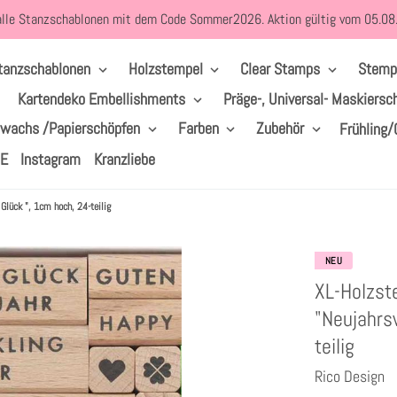
alle Stanzschablonen mit dem Code Sommer2026. Aktion gültig vom 05.0
tanzschablonen
Holzstempel
Clear Stamps
Stemp
Kartendeko Embellishments
Präge-, Universal- Maskiersc
lwachs /Papierschöpfen
Farben
Zubehör
Frühling/
LE
Instagram
Kranzliebe
lück ", 1cm hoch, 24-teilig
NEU
XL-Holzst
"Neujahrs
teilig
Rico Design