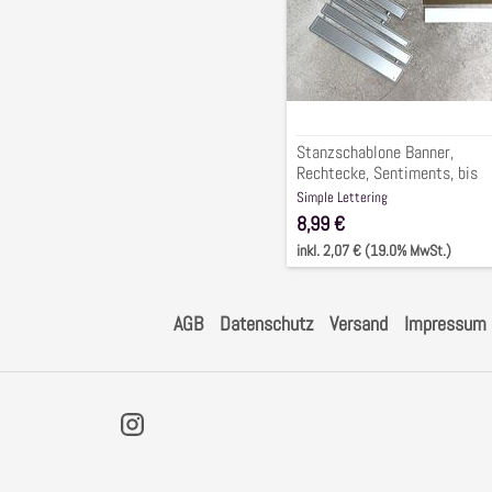
1,5x10cm,
5-
tlg.
Stanzschablone Banner,
Rechtecke, Sentiments, bis
1,5x10cm, 5-tlg.
Simple Lettering
8,99 €
inkl. 2,07 € (19.0% MwSt.)
AGB
Datenschutz
Versand
Impressum
Instagram