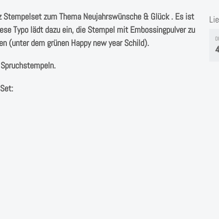
lz Stempelset zum Thema Neujahrswünsche & Glück . Es ist
Li
iese Typo lädt dazu ein, die Stempel mit Embossingpulver zu
D
n (unter dem grünen Happy new year Schild).
4
n Spruchstempeln.
 Set: