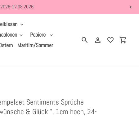
8.2026-12.08.2026
x
elkissen
hablonen
Papiere
Suchen
Einloggen
Einkau
Ostern
Maritim/Sommer
empelset Sentiments Sprüche
wünsche & Glück ", 1cm hoch, 24-