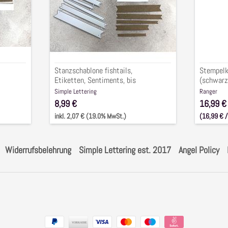
1,5x10cm,
grau,
5-
espress
tlg.
senf
)
,
4-
Stanzschablone fishtails,
Stempelki
tlg.
Etiketten, Sentiments, bis
(schwarz,
1,5x10cm, 5-tlg.
4-tlg.
Simple Lettering
Ranger
8,99 €
16,99 €
inkl. 2,07 € (19.0% MwSt.)
(16,99 € /
inkl. 2,07
Widerrufsbelehrung
Simple Lettering est. 2017
Angel Policy
Zahlungsarten