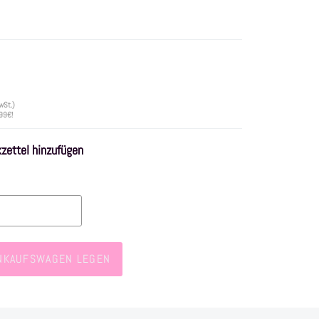
wSt.)
 99€!
ettel hinzufügen
INKAUFSWAGEN LEGEN