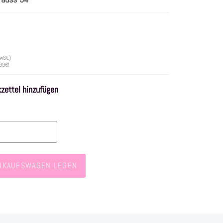
wSt.)
 99€!
ettel hinzufügen
INKAUFSWAGEN LEGEN