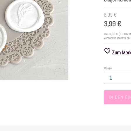
8,99 €
3,99 €
inkl.
0,63 €
(19.0% M
Versandkostenfrei ab
Zum Merkz
Menge
IN DEN E