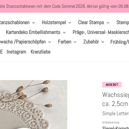
alle Stanzschablonen mit dem Code Sommer2026. Aktion gültig vom 05.0
tanzschablonen
Holzstempel
Clear Stamps
Stemp
Kartendeko Embellishments
Präge-, Universal- Maskiersc
lwachs /Papierschöpfen
Farben
Zubehör
Frühling/
LE
Instagram
Kranzliebe
ANGEBOT
Wachssieg
ca. 2,5cm
Simple Letter
Artikelnummer
Siegel-Kornst