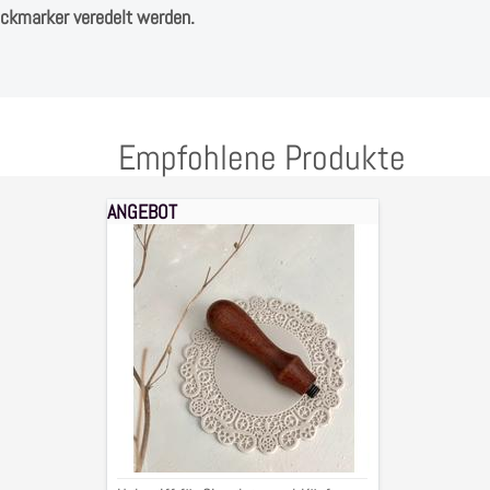
Lackmarker veredelt werden.
Empfohlene Produkte
ANGEBOT
Holzgriff
für
Siegelstempel
Köpfe
2,5x8,5cm