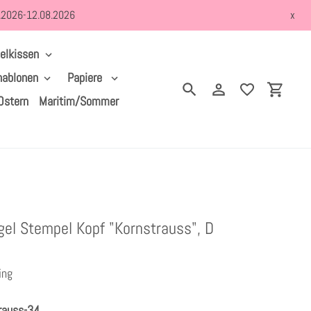
8.2026-12.08.2026
x
elkissen
hablonen
Papiere
Suchen
Einloggen
Einkau
Ostern
Maritim/Sommer
el Stempel Kopf "Kornstrauss", D
ing
rauss-34