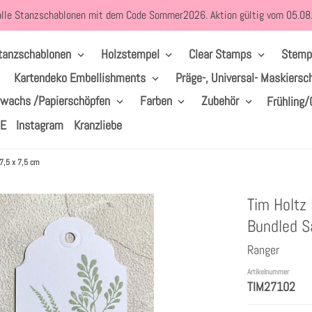
alle Stanzschablonen mit dem Code Sommer2026. Aktion gültig vom 05.0
tanzschablonen
Holzstempel
Clear Stamps
Stemp
Kartendeko Embellishments
Präge-, Universal- Maskiersc
lwachs /Papierschöpfen
Farben
Zubehör
Frühling/
LE
Instagram
Kranzliebe
 7,5 x 7,5 cm
Tim Holtz
Bundled S
Ranger
Artikelnummer
TIM27102