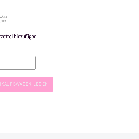
wSt.)
 99€!
ettel hinzufügen
INKAUFSWAGEN LEGEN