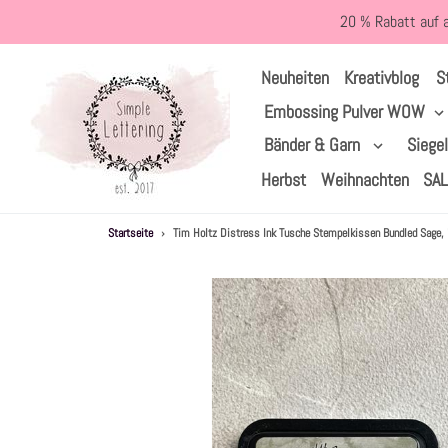
Direkt
20 % Rabatt auf 
zum
Inhalt
S
Neuheiten
Kreativblog
Embossing Pulver WOW
Bänder & Garn
Siege
Herbst
Weihnachten
SA
Startseite
›
Tim Holtz Distress Ink Tusche Stempelkissen Bundled Sage,