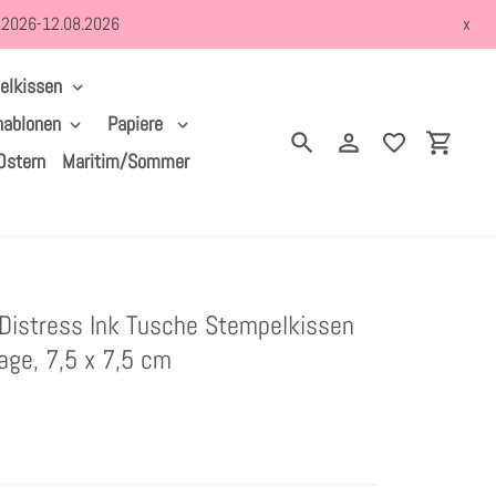
8.2026-12.08.2026
x
elkissen
hablonen
Papiere
Suchen
Einloggen
Einkau
Ostern
Maritim/Sommer
 Distress Ink Tusche Stempelkissen
age, 7,5 x 7,5 cm