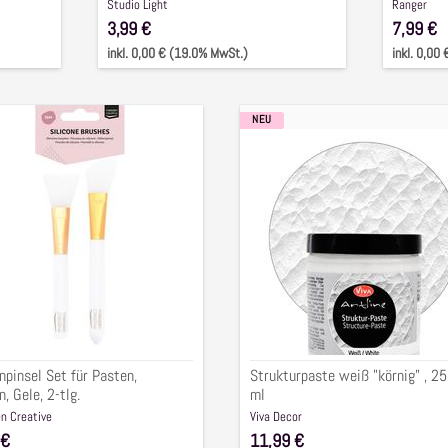
Studio Light
Ranger
3,99 €
7,99 €
inkl. 0,00 € (19.0% MwSt.)
inkl. 0,00
NEU
onpinsel
Strukturpaste
weiß
"körnig"
en,
,
en,
250
ml
onpinsel Set für Pasten,
Strukturpaste weiß "körnig" , 2
, Gele, 2-tlg.
ml
n Creative
Viva Decor
 €
11,99 €