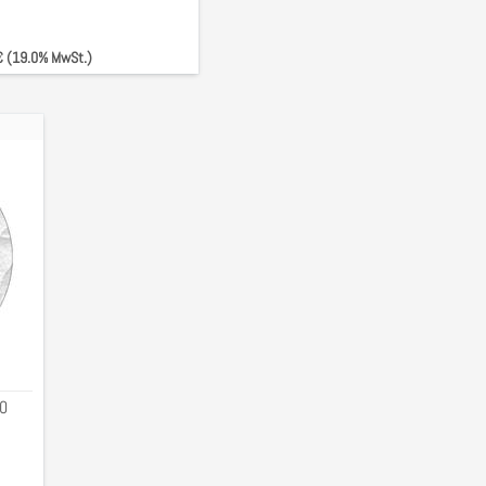
 € (19.0% MwSt.)
50