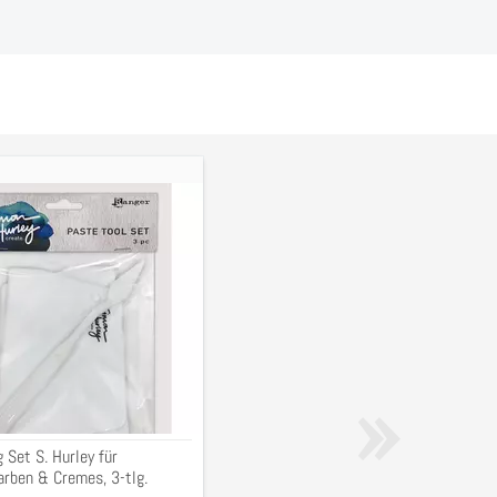
ug
Farben
,
»
 Set S. Hurley für
arben & Cremes, 3-tlg.