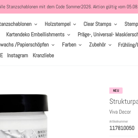
alle Stanzschablonen mit dem Code Sommer2026. Aktion gültig vom 05.0
tanzschablonen
Holzstempel
Clear Stamps
Stemp
Kartendeko Embellishments
Präge-, Universal- Maskiersc
lwachs /Papierschöpfen
Farben
Zubehör
Frühling/
LE
Instagram
Kranzliebe
NEU
Strukturpa
Viva Decor
Artikelnummer
117810050