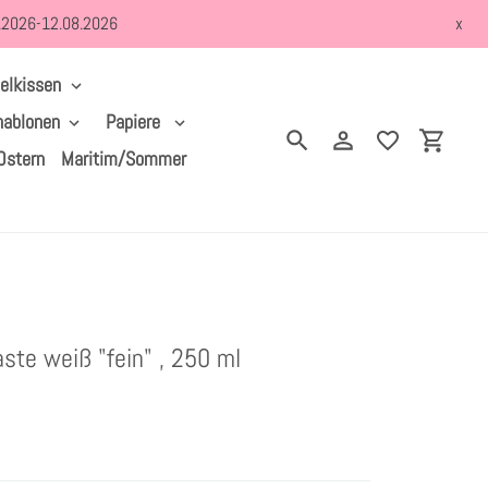
8.2026-12.08.2026
x
elkissen
hablonen
Papiere
Suchen
Einloggen
Einkau
Ostern
Maritim/Sommer
ste weiß "fein" , 250 ml