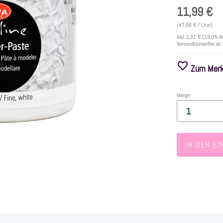
11,99 €
(47,96 € / Liter)
inkl.
1,91 €
(19.0% M
Versandkostenfrei ab
Zum Merkz
Menge
IN DEN E