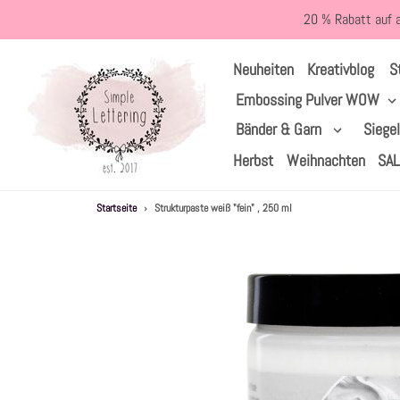
Direkt
20 % Rabatt auf 
zum
Inhalt
S
Neuheiten
Kreativblog
Embossing Pulver WOW
Bänder & Garn
Siege
Herbst
Weihnachten
SA
Startseite
›
Strukturpaste weiß "fein" , 250 ml