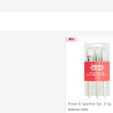
NEU
Pinsel
&
Spachtel
Set,
3-
tlg.
Pinsel & Spachtel Set, 3-tlg.
American crafts