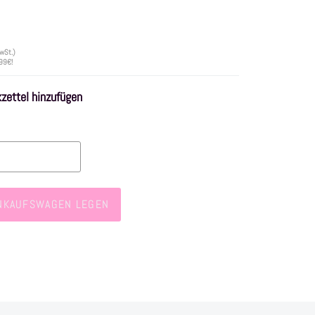
wSt.)
 99€!
ettel hinzufügen
INKAUFSWAGEN LEGEN