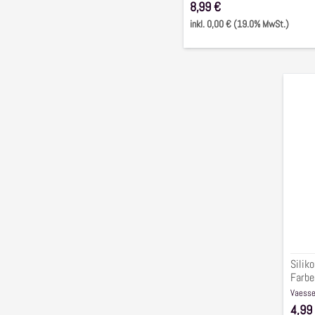
8,99 €
inkl. 0,00 € (19.0% MwSt.)
Silik
Set
für
Past
Farb
Gele,
2-
tlg.
Silik
Farben
Vaesse
4,99