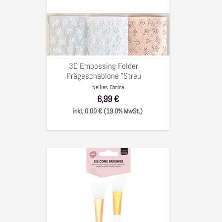
Folder
Prägeschablone
"Streu
Blumen",
15x15cm
3D Embossing Folder
Prägeschablone "Streu
Blumen", 15x15cm
Nellies Choice
6,99 €
inkl. 0,00 € (19.0% MwSt.)
Silikonpinsel
Set
für
Pasten,
Farben,
Gele,