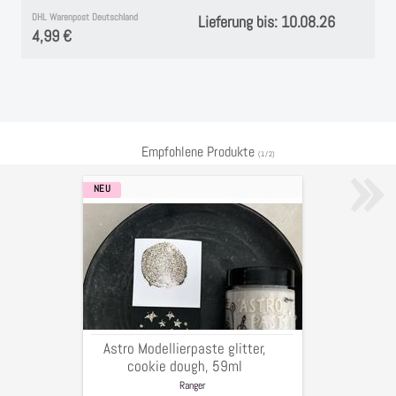
DHL Warenpost Deutschland
Lieferung bis: 10.08.26
4,99 €
»
Empfohlene Produkte
(
1
/
2
)
NEU
Astro
Modellierpaste
glitter,
cookie
dough,
59ml
Astro Modellierpaste glitter,
cookie dough, 59ml
Ranger