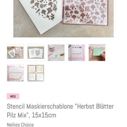
Clear Stamps
Stempelkissen
Embossing Pulver WOW
Kartendeko Embellishments
Präge-, Universal- Maskierschablonen
Papiere
NEU
Stencil Maskierschablone "Herbst Blätter
Bänder & Garn
Pilz Mix", 15x15cm
Nellies Choice
Siegelwachs /Papierschöpfen