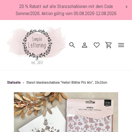
Direkt
20 % Rabatt auf alle Stanzschablonen mit dem Code
x
zum
Sommer2026. Aktion gültig vom 05.08.2026-12.08.2026
Inhalt
Suchen
Einloggen
Einkaufswa
Neuheiten
Startseite
›
Stencil Maskierschablone "Herbst Blätter Pilz Mix", 15x15cm
Kreativblog
Stanzschablonen
Holzstempel