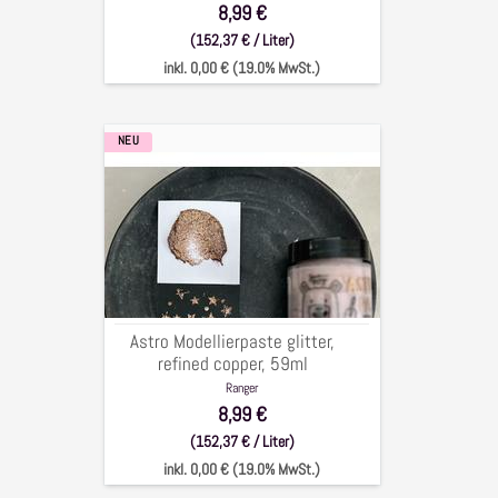
8,99 €
(152,37 € / Liter)
inkl. 0,00 € (19.0% MwSt.)
NEU
Astro
Modellierpaste
glitter,
refined
copper,
59ml
Astro Modellierpaste glitter,
refined copper, 59ml
Ranger
8,99 €
(152,37 € / Liter)
inkl. 0,00 € (19.0% MwSt.)