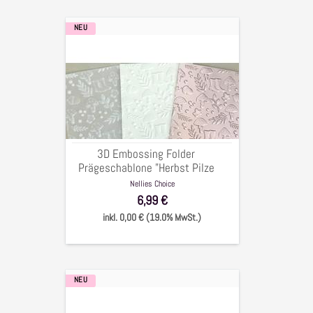
NEU
3D
Embossing
Folder
Prägeschablone
"Herbst
Pilze
Blätter
Mix",
3D Embossing Folder
15x15cm
Prägeschablone "Herbst Pilze
Blätter Mix", 15x15cm
Nellies Choice
6,99 €
inkl. 0,00 € (19.0% MwSt.)
NEU
3D
Embossing