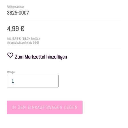
Artikelnummer
3625-0007
Farben
4,99 €
Zubehör
inkl.
0,79 €
(19.0% MwSt.)
Versandkostenfrei ab 99€!
Frühling/Ostern
Zum Merkzettel hinzufügen
Maritim/Sommer
Menge
Herbst
Weihnachten
IN DEN EINKAUFSWAGEN LEGEN
SALE