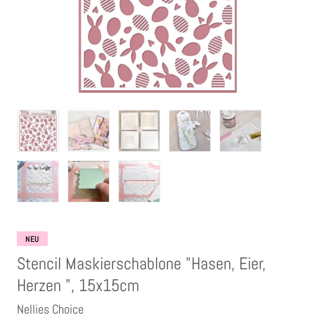
Clear Stamps
Stempelkissen
Embossing Pulver WOW
Kartendeko Embellishments
Präge-, Universal- Maskierschablonen
Papiere
NEU
Stencil Maskierschablone "Hasen, Eier,
Bänder & Garn
Herzen ", 15x15cm
Nellies Choice
Siegelwachs /Papierschöpfen