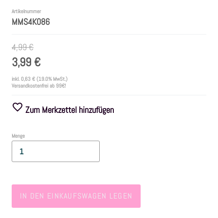
Artikelnummer
MMS4K086
Farben
4,99 €
Zubehör
3,99 €
Frühling/Ostern
inkl.
0,63 €
(19.0% MwSt.)
Versandkostenfrei ab 99€!
Maritim/Sommer
Zum Merkzettel hinzufügen
Herbst
Menge
Weihnachten
SALE
IN DEN EINKAUFSWAGEN LEGEN