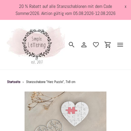
Direkt
20 % Rabatt auf alle Stanzschablonen mit dem Code
x
zum
Sommer2026. Aktion gültig vom 05.08.2026-12.08.2026
Inhalt
Suchen
Einloggen
Einkaufswa
Neuheiten
Startseite
›
Stanzschabone "Herz Puzzle", 7x8 cm
Kreativblog
Stanzschablonen
Holzstempel