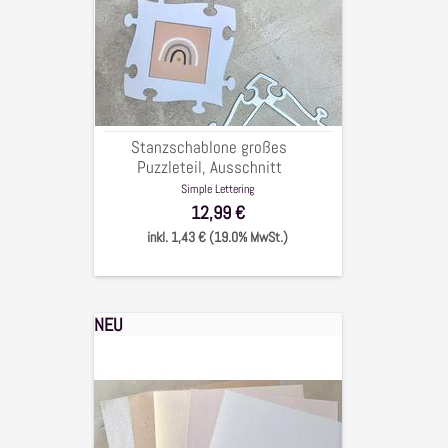
Puzzleteil,
Ausschnitt
5x5cm,Puzzle
12x12
cm
Stanzschablone großes
Puzzleteil, Ausschnitt
5x5cm,Puzzle 12x12 cm
Simple Lettering
12,99 €
inkl. 1,43 € (19.0% MwSt.)
NEU
Perlmuttpapier
Mix
"warme
Töne"
DIN