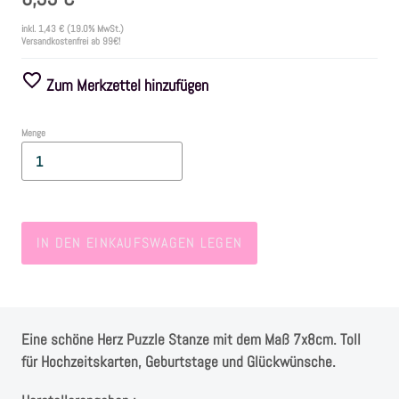
inkl.
1,43 €
(19.0% MwSt.)
Versandkostenfrei ab 99€!
Farben
Zum Merkzettel hinzufügen
Zubehör
Menge
Frühling/Ostern
Maritim/Sommer
IN DEN EINKAUFSWAGEN LEGEN
Herbst
Weihnachten
Eine schöne Herz Puzzle Stanze mit dem Maß 7x8cm. Toll
SALE
für Hochzeitskarten, Geburtstage und Glückwünsche.