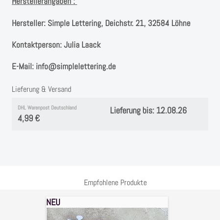
Instagram
Herstellerangaben :
Hersteller:
Simple Lettering, Deichstr. 21, 32584 Löhne
Kranzliebe
Kontaktperson:
Julia Laack
E-Mail:
info@simplelettering.de
Lieferung & Versand
DHL Warenpost Deutschland
Lieferung bis: 12.08.26
4,99 €
Empfohlene Produkte
NEU
Stanzschablone
großes