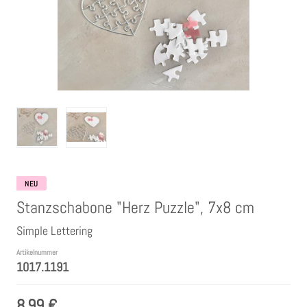
Clear Stamps
Stempelkissen
Embossing Pulver WOW
Kartendeko Embellishments
Präge-, Universal- Maskierschablonen
NEU
Stanzschabone "Herz Puzzle", 7x8 cm
Papiere
Simple Lettering
Artikelnummer
Bänder & Garn
1017.1191
8,99 €
Siegelwachs /Papierschöpfen