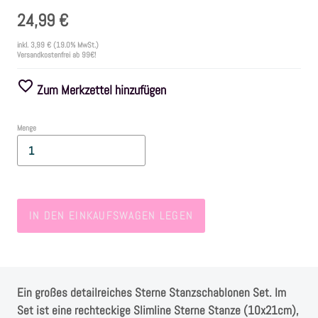
24,99 €
Farben
inkl.
3,99 €
(19.0% MwSt.)
Versandkostenfrei ab 99€!
Zubehör
Zum Merkzettel hinzufügen
Frühling/Ostern
Menge
Maritim/Sommer
Herbst
IN DEN EINKAUFSWAGEN LEGEN
Weihnachten
SALE
Ein großes detailreiches Sterne Stanzschablonen Set. Im
Set ist eine rechteckige Slimline Sterne Stanze (10x21cm),