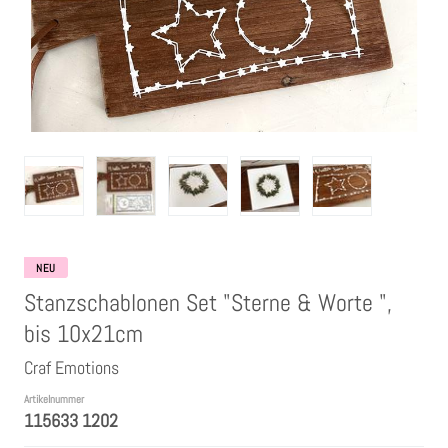
Clear Stamps
Stempelkissen
Embossing Pulver WOW
Kartendeko Embellishments
Präge-, Universal- Maskierschablonen
NEU
Stanzschablonen Set "Sterne & Worte ",
Papiere
bis 10x21cm
Craf Emotions
Bänder & Garn
Artikelnummer
115633 1202
Siegelwachs /Papierschöpfen