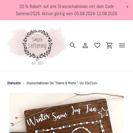
Direkt
20 % Rabatt auf alle Stanzschablonen mit dem Code
x
zum
Sommer2026. Aktion gültig vom 05.08.2026-12.08.2026
Inhalt
Suchen
Einloggen
Einkaufswa
Neuheiten
Startseite
›
Stanzschablonen Set "Sterne & Worte ", bis 10x21cm
Kreativblog
Stanzschablonen
Holzstempel