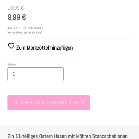
16,99 €
Farben
9,99 €
inkl.
1,59 €
(19.0% MwSt.)
Zubehör
Versandkostenfrei ab 99€!
Zum Merkzettel hinzufügen
Frühling/Ostern
Menge
Maritim/Sommer
Herbst
IN DEN EINKAUFSWAGEN LEGEN
Weihnachten
SALE
Ein 11-teiliges Ostern Hasen mit Möhren Stanzschablonen