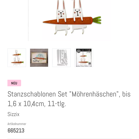
Clear Stamps
Stempelkissen
Embossing Pulver WOW
Kartendeko Embellishments
Präge-, Universal- Maskierschablonen
NEU
Stanzschablonen Set "Möhrenhäschen", bis
Papiere
1,6 x 10,4cm, 11-tlg.
Sizzix
Bänder & Garn
Artikelnummer
665213
Siegelwachs /Papierschöpfen