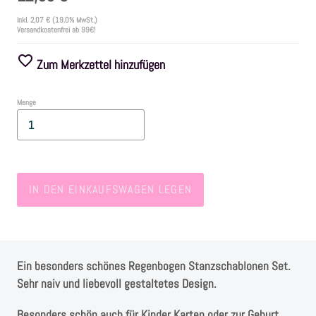
inkl.
2,07 €
(19.0% MwSt.)
Versandkostenfrei ab 99€!
Farben
Zum Merkzettel hinzufügen
Zubehör
Menge
Frühling/Ostern
Maritim/Sommer
IN DEN EINKAUFSWAGEN LEGEN
Herbst
Weihnachten
Ein besonders schönes Regenbogen Stanzschablonen Set.
SALE
Sehr naiv und liebevoll gestaltetes Design.
Besonders schön auch für Kinder Karten oder zur Geburt.