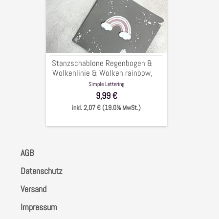
&
Wolkenlinie
&
Wolken
rainbow,
7x3,5
Stanzschablone Regenbogen &
cm,
Wolkenlinie & Wolken rainbow,
4-
7x3,5 cm, 4-tlg.
Simple Lettering
tlg.
9,99 €
inkl. 2,07 € (19.0% MwSt.)
AGB
Datenschutz
Versand
Impressum