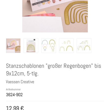
Clear Stamps
Stempelkissen
Embossing Pulver WOW
Kartendeko Embellishments
Stanzschablonen "großer Regenbogen" bis
Präge-, Universal- Maskierschablonen
9x12cm, 5-tlg.
Papiere
Vaessen Creative
Artikelnummer
3624-902
Bänder & Garn
12,99 €
Siegelwachs /Papierschöpfen