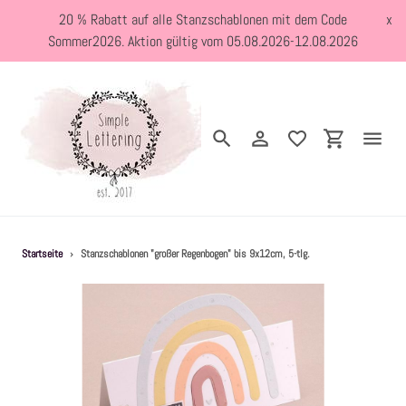
Direkt
20 % Rabatt auf alle Stanzschablonen mit dem Code
x
zum
Sommer2026. Aktion gültig vom 05.08.2026-12.08.2026
Inhalt
Suchen
Einloggen
Einkaufswa
Neuheiten
Startseite
›
Stanzschablonen "großer Regenbogen" bis 9x12cm, 5-tlg.
Kreativblog
Stanzschablonen
Holzstempel