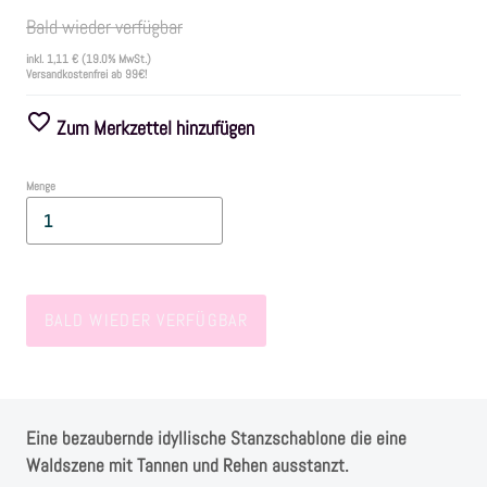
Bald wieder verfügbar
Farben
inkl.
1,11 €
(19.0% MwSt.)
Versandkostenfrei ab 99€!
Zubehör
Zum Merkzettel hinzufügen
Frühling/Ostern
Menge
Maritim/Sommer
Herbst
BALD WIEDER VERFÜGBAR
Weihnachten
SALE
Eine bezaubernde idyllische Stanzschablone die eine
Waldszene mit Tannen und Rehen ausstanzt.