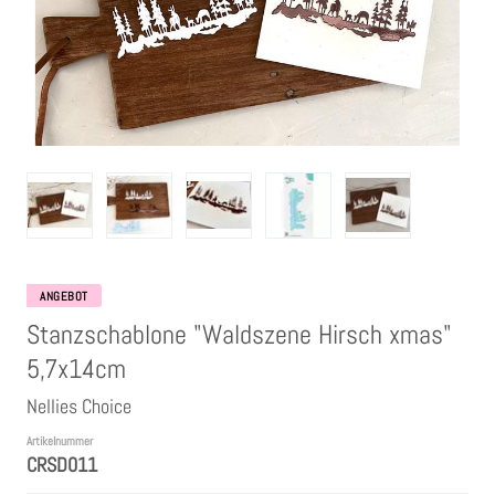
Clear Stamps
Stempelkissen
Embossing Pulver WOW
Kartendeko Embellishments
Präge-, Universal- Maskierschablonen
ANGEBOT
Stanzschablone "Waldszene Hirsch xmas"
Papiere
5,7x14cm
Nellies Choice
Bänder & Garn
Artikelnummer
CRSD011
Siegelwachs /Papierschöpfen