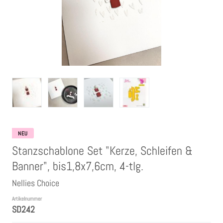
Clear Stamps
Stempelkissen
Embossing Pulver WOW
Kartendeko Embellishments
Präge-, Universal- Maskierschablonen
NEU
Stanzschablone Set "Kerze, Schleifen &
Papiere
Banner", bis1,8x7,6cm, 4-tlg.
Nellies Choice
Bänder & Garn
Artikelnummer
SD242
Siegelwachs /Papierschöpfen