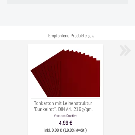
»
Empfohlene Produkte
(
1
/
2
)
Tonkarton
mit
Leinenstruktur
"Dunkelrot",
DIN
A4.
216g/qm,
10
Tonkarton mit Leinenstruktur
Bögen
"Dunkelrot", DIN A4. 216g/qm,
10 Bögen
Vaessen Creative
4,99 €
inkl. 0,00 € (19.0% MwSt.)