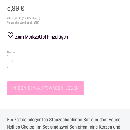
5,99 €
Farben
inkl.
0,95 €
(19.0% MwSt.)
Versandkostenfrei ab 99€!
Zubehör
Zum Merkzettel hinzufügen
Frühling/Ostern
Menge
Maritim/Sommer
Herbst
IN DEN EINKAUFSWAGEN LEGEN
Weihnachten
SALE
Ein zartes, elegantes Stanzschablonen Set aus dem Hause
Nellies Choice. Im Set sind zwei Schleifen, eine Kerzen und