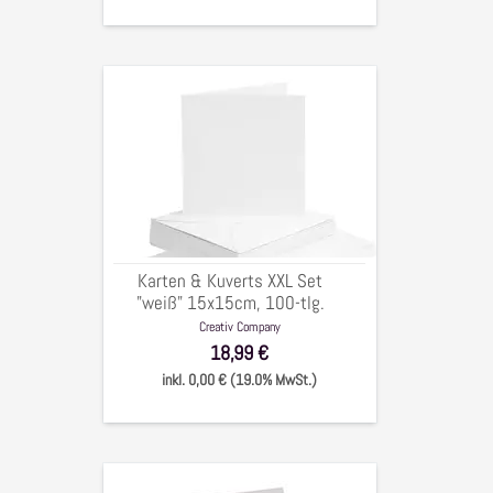
Karten
&
Kuverts
XXL
Set
"weiß"
15x15cm,
100-
Karten & Kuverts XXL Set
tlg.
"weiß" 15x15cm, 100-tlg.
Creativ Company
18,99 €
inkl. 0,00 € (19.0% MwSt.)
Clear