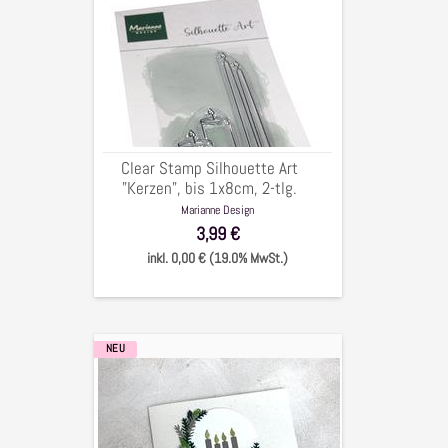
Stamp
Silhouette
Art
"Kerzen",
bis
1x8cm,
2-
Clear Stamp Silhouette Art
tlg.
"Kerzen", bis 1x8cm, 2-tlg.
Marianne Design
3,99 €
inkl. 0,00 € (19.0% MwSt.)
NEU
Stanzschablonen
Kerzen
&
Tannenpicks