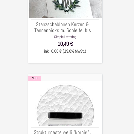
m.
Schleife,
bis
3,5x4cm,
Stanzschablonen Kerzen &
14-
Tannenpicks m. Schleife, bis
tlg.
3,5x4cm, 14-tlg.
Simple Lettering
10,49 €
inkl. 0,00 € (19.0% MwSt.)
NEU
Strukturpaste
weiß
"körnig"
,
250
ml
Strukturpaste weiß "körnig" ,