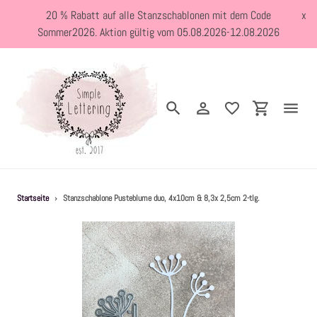
Direkt
20 % Rabatt auf alle Stanzschablonen mit dem Code
x
zum
Sommer2026. Aktion gültig vom 05.08.2026-12.08.2026
Inhalt
Suchen
Einloggen
Einkaufswa
Neuheiten
Startseite
›
Stanzschablone Pusteblume duo, 4x10cm & 8,3x 2,5cm 2-tlg.
Kreativblog
Stanzschablonen
Holzstempel