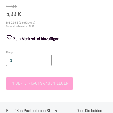
7,99 €
Farben
5,99 €
inkl.
0,95 €
(19.0% MwSt.)
Zubehör
Versandkostenfrei ab 99€!
Zum Merkzettel hinzufügen
Frühling/Ostern
Menge
Maritim/Sommer
Herbst
IN DEN EINKAUFSWAGEN LEGEN
Weihnachten
SALE
Ein süßes Pusteblumen Stanzschablonen Duo. Die beiden