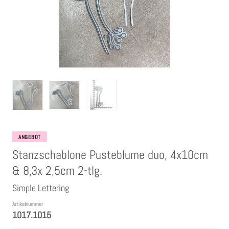
Clear Stamps
Stempelkissen
Embossing Pulver WOW
Kartendeko Embellishments
Präge-, Universal- Maskierschablonen
ANGEBOT
Stanzschablone Pusteblume duo, 4x10cm
Papiere
& 8,3x 2,5cm 2-tlg.
Simple Lettering
Bänder & Garn
Artikelnummer
1017.1015
Siegelwachs /Papierschöpfen