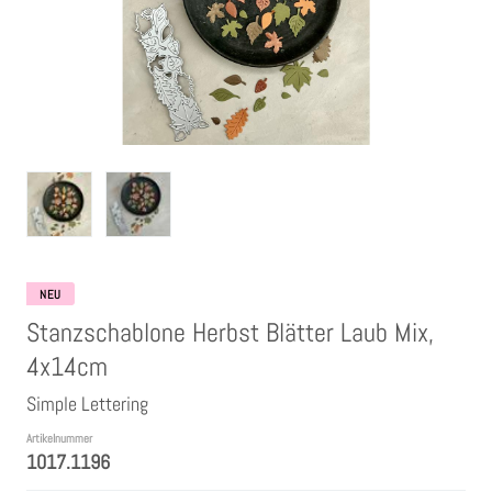
Clear Stamps
Stempelkissen
Embossing Pulver WOW
Kartendeko Embellishments
Präge-, Universal- Maskierschablonen
NEU
Stanzschablone Herbst Blätter Laub Mix,
Papiere
4x14cm
Simple Lettering
Bänder & Garn
Artikelnummer
1017.1196
Siegelwachs /Papierschöpfen