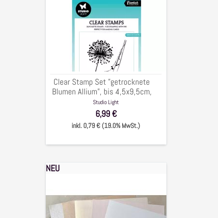
Stamp
Set
"getrocknete
Blumen
Allium",
bis
4,5x9,5cm,
Clear Stamp Set "getrocknete
2-
Blumen Allium", bis 4,5x9,5cm,
tlg.
2-tlg.
Studio Light
6,99 €
inkl. 0,79 € (19.0% MwSt.)
NEU
Perlmuttpapier
Mix
"warme
Töne"