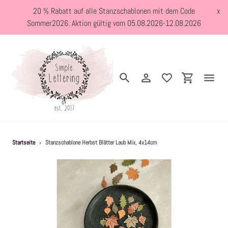
Direkt
20 % Rabatt auf alle Stanzschablonen mit dem Code
x
zum
Sommer2026. Aktion gültig vom 05.08.2026-12.08.2026
Inhalt
Suchen
Einloggen
Einkaufswa
Neuheiten
Startseite
›
Stanzschablone Herbst Blätter Laub Mix, 4x14cm
Kreativblog
Stanzschablonen
Holzstempel