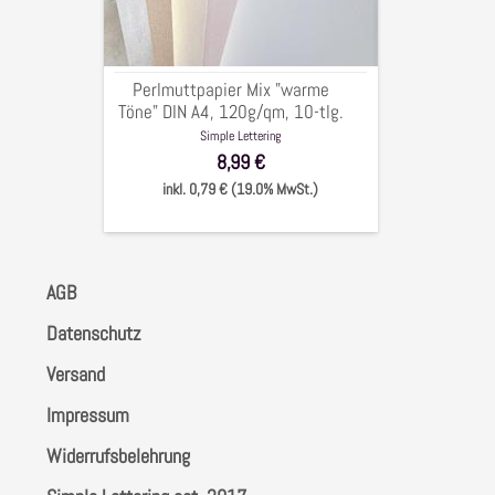
DIN
A4,
120g/qm,
10-
Perlmuttpapier Mix "warme
tlg.
Töne" DIN A4, 120g/qm, 10-tlg.
Simple Lettering
8,99 €
inkl. 0,79 € (19.0% MwSt.)
AGB
Datenschutz
Versand
Impressum
Widerrufsbelehrung