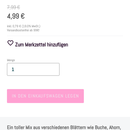
7,99 €
Farben
4,99 €
inkl.
0,79 €
(19.0% MwSt.)
Zubehör
Versandkostenfrei ab 99€!
Zum Merkzettel hinzufügen
Frühling/Ostern
Menge
Maritim/Sommer
Herbst
IN DEN EINKAUFSWAGEN LEGEN
Weihnachten
SALE
Ein toller Mix aus verschiedenen Blättern wie Buche, Ahorn,