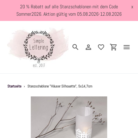
Direkt
20 % Rabatt auf alle Stanzschablonen mit dem Code
x
zum
Sommer2026. Aktion gültig vom 05.08.2026-12.08.2026
Inhalt
Suchen
Einloggen
Einkaufswa
Neuheiten
Startseite
›
Stanzschablone "Häuser Silhouette", 5x14,7cm
Kreativblog
Stanzschablonen
Holzstempel