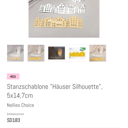
Clear Stamps
Stempelkissen
Embossing Pulver WOW
Kartendeko Embellishments
Präge-, Universal- Maskierschablonen
NEU
Stanzschablone "Häuser Silhouette",
Papiere
5x14,7cm
Nellies Choice
Bänder & Garn
Artikelnummer
SD183
Siegelwachs /Papierschöpfen