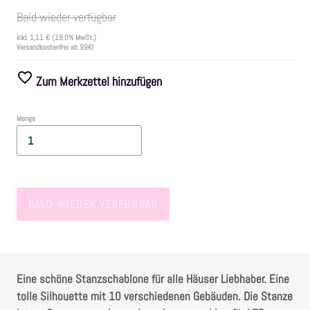
Bald wieder verfügbar
Farben
inkl.
1,11 €
(19.0% MwSt.)
Versandkostenfrei ab 99€!
Zubehör
Zum Merkzettel hinzufügen
Frühling/Ostern
Menge
Maritim/Sommer
Herbst
BALD WIEDER VERFÜGBAR
Weihnachten
SALE
Eine schöne Stanzschablone für alle Häuser Liebhaber. Eine
tolle Silhouette mit 10 verschiedenen Gebäuden. Die Stanze