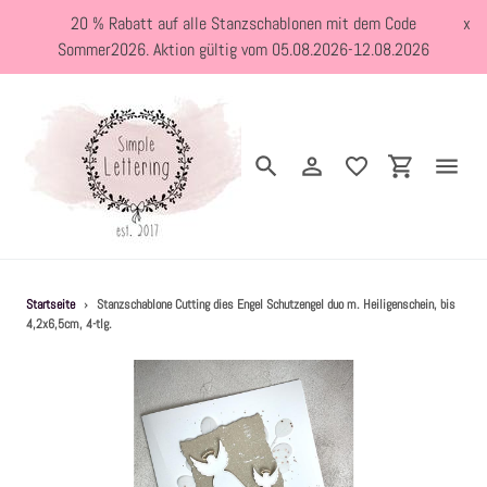
Direkt
20 % Rabatt auf alle Stanzschablonen mit dem Code
x
zum
Sommer2026. Aktion gültig vom 05.08.2026-12.08.2026
Inhalt
Suchen
Einloggen
Einkaufswa
Neuheiten
Startseite
›
Stanzschablone Cutting dies Engel Schutzengel duo m. Heiligenschein, bis
4,2x6,5cm, 4-tlg.
Kreativblog
Stanzschablonen
Holzstempel