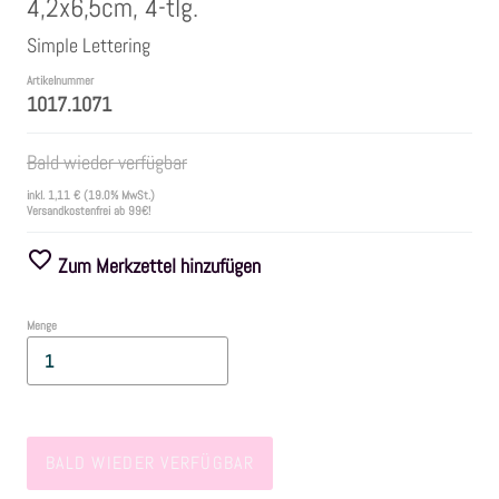
4,2x6,5cm, 4-tlg.
Simple Lettering
Farben
Artikelnummer
1017.1071
Zubehör
Bald wieder verfügbar
Frühling/Ostern
inkl.
1,11 €
(19.0% MwSt.)
Versandkostenfrei ab 99€!
Maritim/Sommer
Zum Merkzettel hinzufügen
Herbst
Menge
Weihnachten
SALE
BALD WIEDER VERFÜGBAR