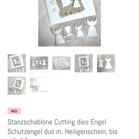
Clear Stamps
Stempelkissen
Embossing Pulver WOW
Kartendeko Embellishments
Präge-, Universal- Maskierschablonen
Papiere
NEU
Bänder & Garn
Stanzschablone Cutting dies Engel
Schutzengel duo m. Heiligenschein, bis
Siegelwachs /Papierschöpfen