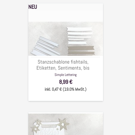
NEU
Stanzschablone
fishtails,
Etiketten,
Sentiments,
bis
1,5x10cm,
5-
tlg.
Stanzschablone fishtails,
Etiketten, Sentiments, bis
1,5x10cm, 5-tlg.
Simple Lettering
8,99 €
inkl. 0,47 € (19.0% MwSt.)
Stanzschablone
Geschenke
bag