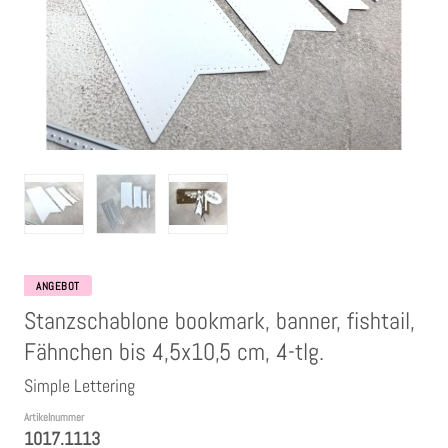
Clear Stamps
Stempelkissen
Embossing Pulver WOW
Kartendeko Embellishments
Präge-, Universal- Maskierschablonen
ANGEBOT
Stanzschablone bookmark, banner, fishtail,
Papiere
Fähnchen bis 4,5x10,5 cm, 4-tlg.
Simple Lettering
Bänder & Garn
Artikelnummer
1017.1113
Siegelwachs /Papierschöpfen