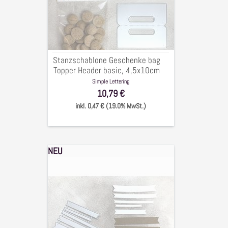
Topper
Header
basic,
4,5x10cm
Stanzschablone Geschenke bag
Topper Header basic, 4,5x10cm
Simple Lettering
10,79 €
inkl. 0,47 € (19.0% MwSt.)
NEU
Stanzschablone
fishtails,
Etiketten,
Sentiments,
bis
1,5x10cm,
5-