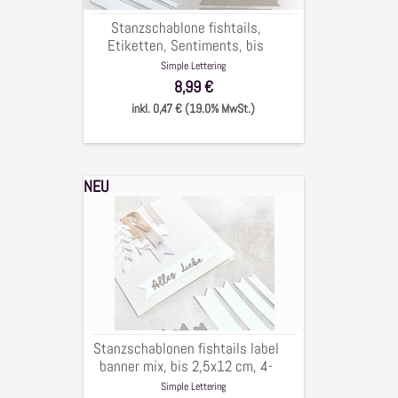
tlg.
Stanzschablone fishtails,
Etiketten, Sentiments, bis
1,5x10cm, 5-tlg.
Simple Lettering
8,99 €
inkl. 0,47 € (19.0% MwSt.)
NEU
Stanzschablonen
fishtails
label
banner
mix,
bis
2,5x12
cm,
Stanzschablonen fishtails label
4-
banner mix, bis 2,5x12 cm, 4-
tlg.
tlg.
Simple Lettering