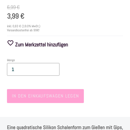
6,99 €
Farben
3,99 €
inkl.
0,63 €
(19.0% MwSt.)
Zubehör
Versandkostenfrei ab 99€!
Zum Merkzettel hinzufügen
Frühling/Ostern
Menge
Maritim/Sommer
Herbst
IN DEN EINKAUFSWAGEN LEGEN
Weihnachten
SALE
Eine quadratische Silikon Schalenform zum Gießen mit Gips,