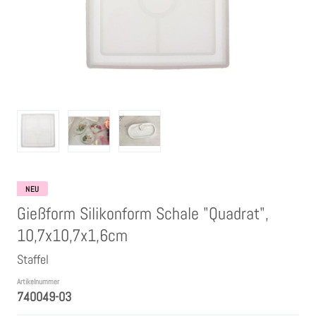
Clear Stamps
Stempelkissen
Embossing Pulver WOW
Kartendeko Embellishments
Präge-, Universal- Maskierschablonen
NEU
Gießform Silikonform Schale "Quadrat",
Papiere
10,7x10,7x1,6cm
Staffel
Bänder & Garn
Artikelnummer
740049-03
Siegelwachs /Papierschöpfen