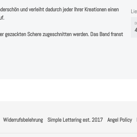
derschön und verleiht dadurch jeder Ihrer Kreationen einen
Li
uf.
D
4
ner gezackten Schere zugeschnitten werden. Das Band franst
Widerrufsbelehrung
Simple Lettering est. 2017
Angel Policy