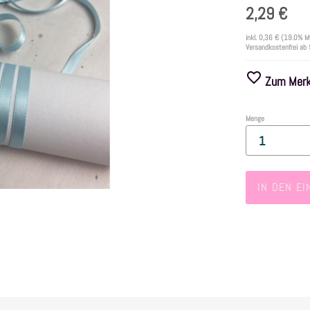
2,29 €
inkl.
0,36 €
(19.0% M
Versandkostenfrei ab
Zum Merkz
Menge
IN DEN E