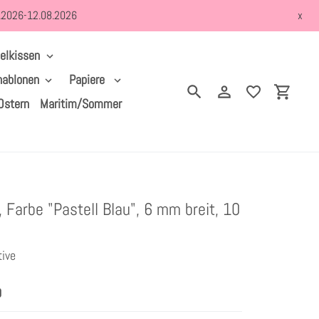
8.2026-12.08.2026
x
elkissen
hablonen
Papiere
Suchen
Einloggen
Einkau
Ostern
Maritim/Sommer
 Farbe "Pastell Blau", 6 mm breit, 10
tive
0