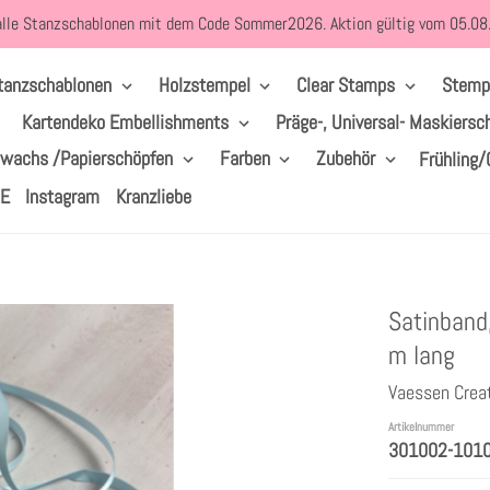
alle Stanzschablonen mit dem Code Sommer2026. Aktion gültig vom 05.0
tanzschablonen
Holzstempel
Clear Stamps
Stemp
Kartendeko Embellishments
Präge-, Universal- Maskiersc
lwachs /Papierschöpfen
Farben
Zubehör
Frühling/
LE
Instagram
Kranzliebe
Satinband,
m lang
Vaessen Crea
Artikelnummer
301002-101