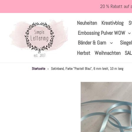
Direkt
20 % Rabatt auf 
zum
Inhalt
S
Neuheiten
Kreativblog
Embossing Pulver WOW
Bänder & Garn
Siege
Herbst
Weihnachten
SA
Startseite
›
Satinband, Farbe "Pastell Blau", 6 mm breit, 10 m lang