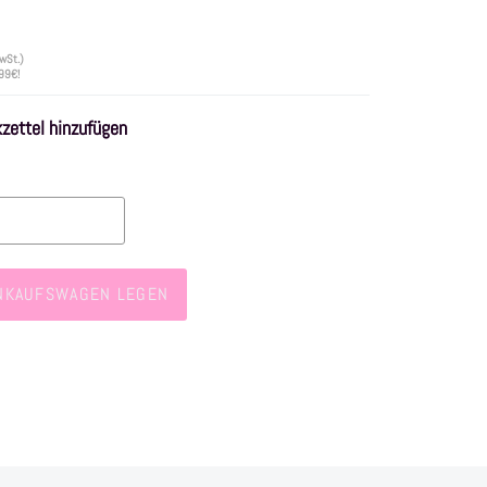
wSt.)
 99€!
ettel hinzufügen
INKAUFSWAGEN LEGEN