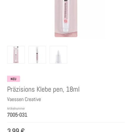
Clear Stamps
Stempelkissen
Embossing Pulver WOW
Kartendeko Embellishments
Präge-, Universal- Maskierschablonen
NEU
Präzisions Klebe pen, 18ml
Papiere
Vaessen Creative
Artikelnummer
Bänder & Garn
7005-031
3,99 €
Siegelwachs /Papierschöpfen