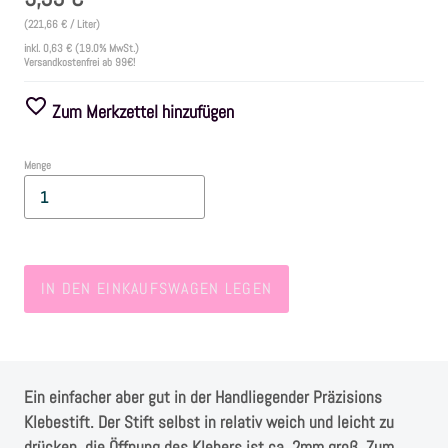
(221,66 € / Liter)
Farben
inkl.
0,63 €
(19.0% MwSt.)
Versandkostenfrei ab 99€!
Zubehör
Zum Merkzettel hinzufügen
Frühling/Ostern
Menge
Maritim/Sommer
Herbst
IN DEN EINKAUFSWAGEN LEGEN
Weihnachten
SALE
Ein einfacher aber gut in der Handliegender Präzisions
Klebestift. Der Stift selbst in relativ weich und leicht zu
drücken, die Öffnung des Klebers ist ca. 2mm groß. Zum