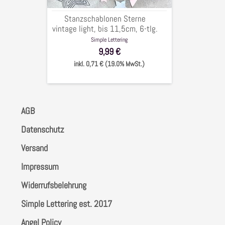
6-
tlg.
Stanzschablonen Sterne
vintage light, bis 11,5cm, 6-tlg.
Simple Lettering
9,99 €
inkl. 0,71 € (19.0% MwSt.)
AGB
Datenschutz
Versand
Impressum
Widerrufsbelehrung
Simple Lettering est. 2017
Angel Policy