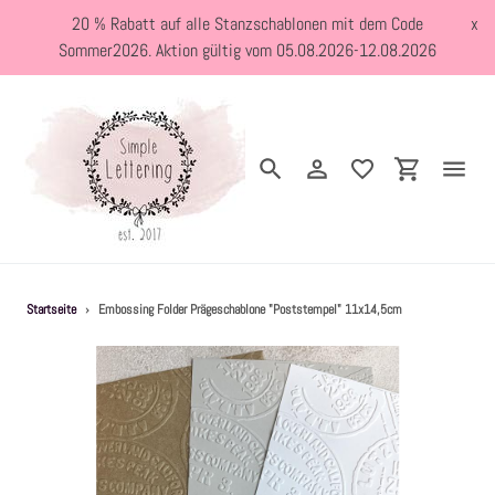
Direkt
20 % Rabatt auf alle Stanzschablonen mit dem Code
x
zum
Sommer2026. Aktion gültig vom 05.08.2026-12.08.2026
Inhalt
Suchen
Einloggen
Einkaufswa
Neuheiten
Startseite
›
Embossing Folder Prägeschablone "Poststempel" 11x14,5cm
Kreativblog
Stanzschablonen
Holzstempel