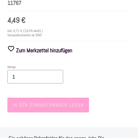
11767
Farben
4,49 €
inkl.
0,71 €
(19.0% MwSt.)
Zubehör
Versandkostenfrei ab 99€!
Zum Merkzettel hinzufügen
Frühling/Ostern
Menge
Maritim/Sommer
Herbst
Weihnachten
IN DEN EINKAUFSWAGEN LEGEN
SALE