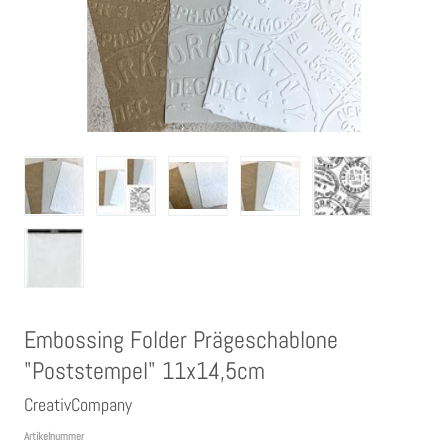
Clear Stamps
Stempelkissen
Embossing Pulver WOW
Kartendeko Embellishments
Präge-, Universal- Maskierschablonen
Papiere
Embossing Folder Prägeschablone
"Poststempel" 11x14,5cm
Bänder & Garn
CreativCompany
Artikelnummer
Siegelwachs /Papierschöpfen