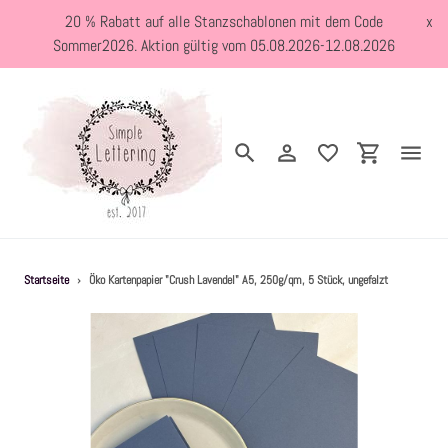
Direkt
20 % Rabatt auf alle Stanzschablonen mit dem Code
x
zum
Sommer2026. Aktion gültig vom 05.08.2026-12.08.2026
Inhalt
Suchen
Einloggen
Einkaufswa
Neuheiten
Startseite
›
Öko Kartenpapier "Crush Lavendel" A5, 250g/qm, 5 Stück, ungefalzt
Kreativblog
Stanzschablonen
Holzstempel