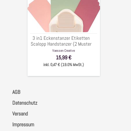
Eckenstanzer
Etiketten
Scalopp
Handstanzer
(2
Muster
3 in1 Eckenstanzer Etiketten
&
Scalopp Handstanzer (2 Muster
Lochstanze)
& Lochstanze)
Vaessen Creative
15,99 €
inkl. 0,47 € (19.0% MwSt.)
AGB
Datenschutz
Versand
Impressum