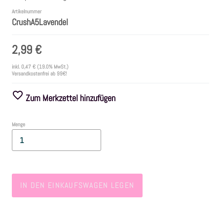
Artikelnummer
CrushA5Lavendel
Farben
2,99 €
Zubehör
inkl.
0,47 €
(19.0% MwSt.)
Versandkostenfrei ab 99€!
Frühling/Ostern
Zum Merkzettel hinzufügen
Maritim/Sommer
Menge
Herbst
Weihnachten
IN DEN EINKAUFSWAGEN LEGEN
SALE