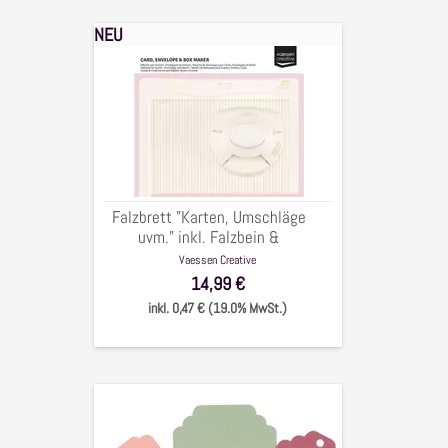
NEU
Falzbrett
"Karten,
Umschläge
uvm."
inkl.
Falzbein
&
Eckstanzer,
Falzbrett "Karten, Umschläge
16x21cm,
uvm." inkl. Falzbein &
3-
Eckstanzer, 16x21cm, 3-tlg.
Vaessen Creative
tlg.
14,99 €
inkl. 0,47 € (19.0% MwSt.)
3
in1