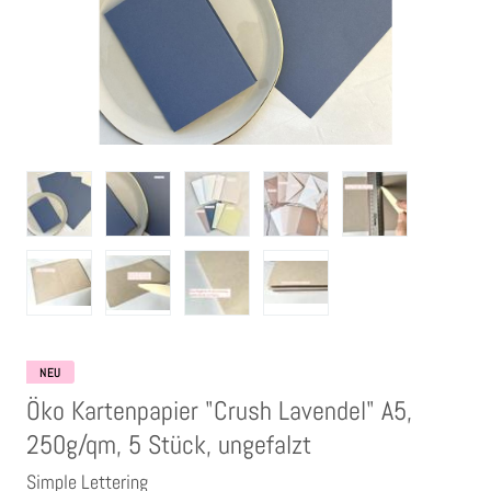
Clear Stamps
Stempelkissen
Embossing Pulver WOW
Kartendeko Embellishments
Präge-, Universal- Maskierschablonen
Papiere
NEU
Öko Kartenpapier "Crush Lavendel" A5,
Bänder & Garn
250g/qm, 5 Stück, ungefalzt
Simple Lettering
Siegelwachs /Papierschöpfen