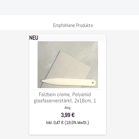
Empfohlene Produkte
NEU
Falzbein
creme,
Polyamid
glasfaserverstärkt,
2x16cm,
1
Stück
Falzbein creme, Polyamid
glasfaserverstärkt, 2x16cm, 1
Stück
Abig
3,99 €
inkl. 0,47 € (19.0% MwSt.)