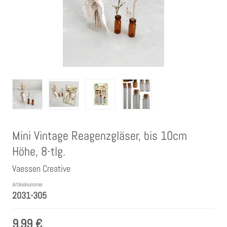
Clear Stamps
Stempelkissen
Embossing Pulver WOW
Kartendeko Embellishments
Mini Vintage Reagenzgläser, bis 10cm
Präge-, Universal- Maskierschablonen
Höhe, 8-tlg.
Papiere
Vaessen Creative
Artikelnummer
2031-305
Bänder & Garn
9,99 €
Siegelwachs /Papierschöpfen