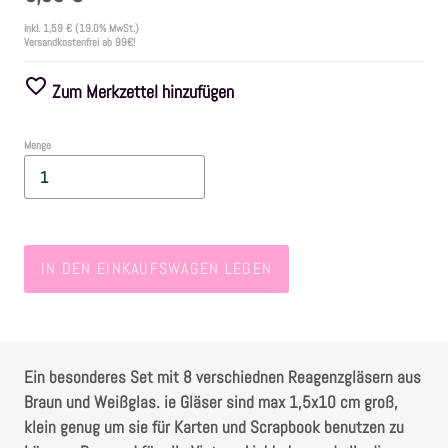
inkl.
1,59 €
(19.0% MwSt.)
Versandkostenfrei ab 99€!
Farben
Zum Merkzettel hinzufügen
Zubehör
Menge
Frühling/Ostern
Maritim/Sommer
IN DEN EINKAUFSWAGEN LEGEN
Herbst
Weihnachten
Ein besonderes Set mit 8 verschiednen Reagenzgläsern aus
SALE
Braun und Weißglas. ie Gläser sind max 1,5x10 cm groß,
klein genug um sie für Karten und Scrapbook benutzen zu