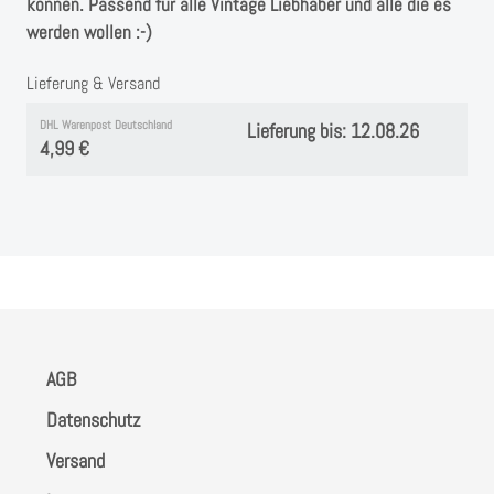
Instagram
können. Passend für alle Vintage Liebhaber und alle die es
werden wollen :-)
Kranzliebe
Lieferung & Versand
DHL Warenpost Deutschland
Lieferung bis: 12.08.26
4,99 €
AGB
Datenschutz
Versand