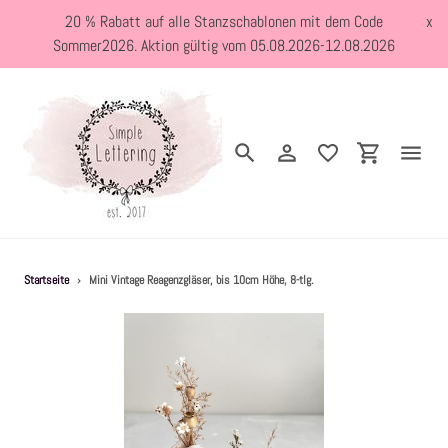
Direkt
20 % Rabatt auf alle Stanzschablonen mit dem Code
x
zum
Sommer2026. Aktion gültig vom 05.08.2026-12.08.2026
Inhalt
Suchen
Einloggen
Einkaufswa
Neuheiten
Startseite
›
Mini Vintage Reagenzgläser, bis 10cm Höhe, 8-tlg.
Kreativblog
Stanzschablonen
Holzstempel