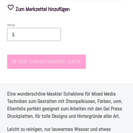
Zum Merkzettel hinzufügen
Farben
Menge
Zubehör
Frühling/Ostern
IN DEN EINKAUFSWAGEN LEGEN
Maritim/Sommer
Herbst
Eine wunderschöne Maskier Schablone für Mixed Media
Weihnachten
Techniken zum Gestalten mit Stempelkissen, Farben, uvm.
Ebenfalls perfekt geeignet zum Arbeiten mit den Gel Press
Druckplatten, für tolle Designs und Hintergründe aller Art.
SALE
Leicht zu reinigen, nur lauwarmes Wasser und etwas