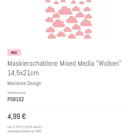
Clear Stamps
Stempelkissen
Embossing Pulver WOW
NEU
Maskierschablone Mixed Media "Wolken"
Kartendeko Embellishments
14,5x21cm
Marianne Design
Präge-, Universal- Maskierschablonen
Artikelnummer
PS8152
Papiere
4,99 €
Bänder & Garn
inkl.
0,79 €
(19.0% MwSt.)
Versandkostenfrei ab 99€!
Siegelwachs /Papierschöpfen