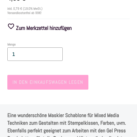
inkl.
0,79 €
(19.0% MwSt.)
Versandkostenfrei ab 99€!
Farben
Zum Merkzettel hinzufügen
Zubehör
Menge
Frühling/Ostern
Maritim/Sommer
IN DEN EINKAUFSWAGEN LEGEN
Herbst
Weihnachten
Eine wunderschöne Maskier Schablone für Mixed Media
SALE
Techniken zum Gestalten mit Stempelkissen, Farben, uvm.
Ebenfalls perfekt geeignet zum Arbeiten mit den Gel Press