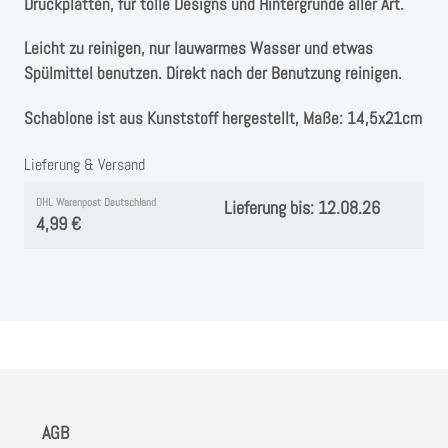
Instagram
Druckplatten, für tolle Designs und Hintergründe aller Art.
Leicht zu reinigen, nur lauwarmes Wasser und etwas
Kranzliebe
Spülmittel benutzen. Direkt nach der Benutzung reinigen.
Schablone ist aus Kunststoff hergestellt, Maße: 14,5x21cm
Lieferung & Versand
DHL Warenpost Deutschland
Lieferung bis: 12.08.26
4,99 €
AGB