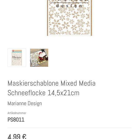
Clear Stamps
Stempelkissen
Embossing Pulver WOW
Kartendeko Embellishments
Maskierschablone Mixed Media
Präge-, Universal- Maskierschablonen
Schneeflocke 14,5x21cm
Papiere
Marianne Design
Artikelnummer
PS8011
Bänder & Garn
4,99 €
Siegelwachs /Papierschöpfen