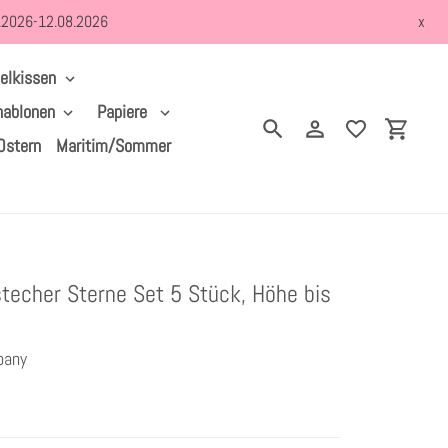
8.2026-12.08.2026
x
elkissen
hablonen
Papiere
Suchen
Einloggen
Einkau
Ostern
Maritim/Sommer
techer Sterne Set 5 Stück, Höhe bis
pany