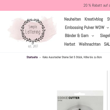
Direkt
20 % Rabatt auf 
zum
Inhalt
S
Neuheiten
Kreativblog
Embossing Pulver WOW
Bänder & Garn
Siege
Herbst
Weihnachten
SA
Startseite
›
Keks Ausstecher Sterne Set 5 Stück, Höhe bis zu 8cm