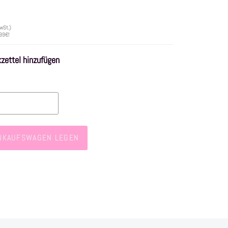
wSt.)
 99€!
ettel hinzufügen
INKAUFSWAGEN LEGEN