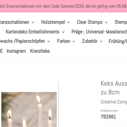
alle Stanzschablonen mit dem Code Sommer2026. Aktion gültig vom 05.0
tanzschablonen
Holzstempel
Clear Stamps
Stemp
Kartendeko Embellishments
Präge-, Universal- Maskiersc
lwachs /Papierschöpfen
Farben
Zubehör
Frühling/
LE
Instagram
Kranzliebe
Keks Auss
zu 8cm
Creative Com
Artikelnummer
782881