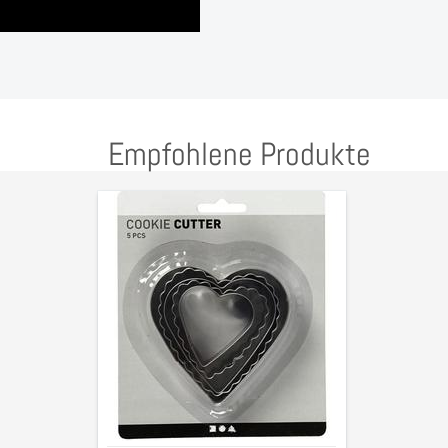
Empfohlene Produkte
Keks
Ausstecher
Herzen
Set
5
Stück,
Höhe
bis
zu
8cm