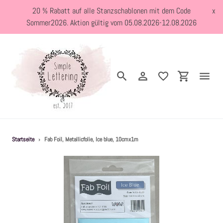
Direkt
20 % Rabatt auf alle Stanzschablonen mit dem Code
x
zum
Sommer2026. Aktion gültig vom 05.08.2026-12.08.2026
Inhalt
Suchen
Einloggen
Einkaufswa
Neuheiten
Startseite
›
Fab Foil, Metallicfolie, Ice blue, 10cmx1m
Kreativblog
Stanzschablonen
Holzstempel