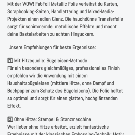
Instagram
Mit der WOW! FabFoil Metallic Folie verleihst du Karten,
Scrapbooking-Seiten, Handlettering und Mixed-Media-
Kranzliebe
Projekten einen edlen Glanz. Die hauchdünne Transferfolie
sorgt für schimmernde, metallische Effekte und macht
deine Bastelarbeiten zu echten Hinguckern.
Unsere Empfehlungen für beste Ergebnisse:
1️⃣ Mit Hitzequelle: Bügeleisen-Methode
Für ein besonders gleichmäßiges, professionelles Finish
empfehlen wir die Anwendung mit einem
Haushaltsbügeleisen (mittlere Hitze, ohne Dampf und
Backpapier zum Schutz des Bügeleisens). Die Folie haftet
so optimal und sorgt für einen glatten, hochglänzenden
Effekt.
2️⃣ Ohne Hitze: Stempel & Stanzmaschine
Wer lieber ohne Hitze arbeitet, erzielt fantastische
Ergebnisse mit der klassischen Embossing-Technik: Motiv