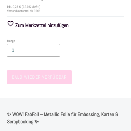
inkl.
0,23 €
(19.0% MwSt.)
Versandkostenfrei ab 99€!
Farben
Zum Merkzettel hinzufügen
Zubehör
Menge
Frühling/Ostern
Maritim/Sommer
BALD WIEDER VERFÜGBAR
Herbst
Weihnachten
✨ WOW! FabFoil – Metallic Folie für Embossing, Karten &
SALE
Scrapbooking ✨