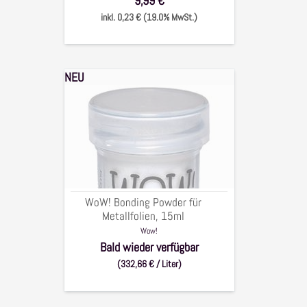
9,99 €
inkl. 0,23 € (19.0% MwSt.)
NEU
WoW!
Bonding
Powder
für
Metallfolien,
15ml
WoW! Bonding Powder für
Metallfolien, 15ml
Wow!
Bald wieder verfügbar
(332,66 € / Liter)