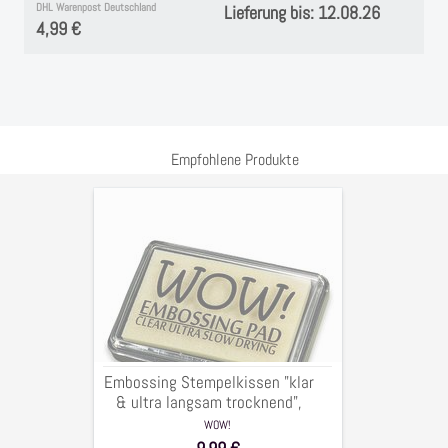
DHL Warenpost Deutschland
Lieferung bis: 12.08.26
4,99 €
Empfohlene Produkte
Embossing
Stempelkissen
"klar
&
ultra
langsam
trocknend",
6,5
Embossing Stempelkissen "klar
x
& ultra langsam trocknend",
9,5
6,5 x 9,5 cm
WOW!
cm