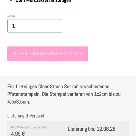
Farben
Menge
Zubehör
Frühling/Ostern
IN DEN EINKAUFSWAGEN LEGEN
Maritim/Sommer
Herbst
Ein 11-teiliges Clear Stamp Set mit verschiedenen
Pfotenstempeln. Die Stempel variieren von 1x2cm bis zu
4,5x3,5cm.
Weihnachten
Lieferung & Versand
SALE
DHL Warenpost Deutschland
Lieferung bis: 12.08.26
4,99 €