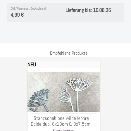
Instagram
DHL Warenpost Deutschland
Lieferung bis: 10.08.26
4,99 €
Kranzliebe
Empfohlene Produkte
NEU
Stanzschablone
wilde
Möhre
Dolde
duo,
6x10cm
&
3x7,5cm,
Stanzschablone wilde Möhre
2-
Dolde duo, 6x10cm & 3x7,5cm,
tlg.
2-tlg.
Simple Lettering