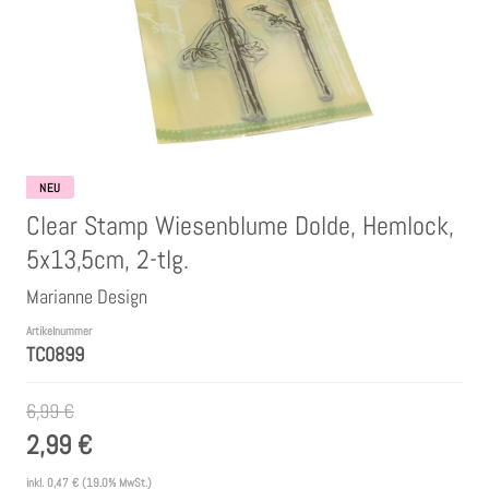
Clear Stamps
Stempelkissen
Embossing Pulver WOW
NEU
Clear Stamp Wiesenblume Dolde, Hemlock,
Kartendeko Embellishments
5x13,5cm, 2-tlg.
Marianne Design
Präge-, Universal- Maskierschablonen
Artikelnummer
TC0899
Papiere
6,99 €
Bänder & Garn
2,99 €
Siegelwachs /Papierschöpfen
inkl.
0,47 €
(19.0% MwSt.)