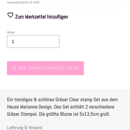
Versandkostenfrei ab 99€!
Farben
Zum Merkzettel hinzufügen
Zubehör
Menge
Frühling/Ostern
Maritim/Sommer
IN DEN EINKAUFSWAGEN LEGEN
Herbst
Weihnachten
Ein trendiges & schönes Gräser Clear stamp Set aus dem
Hause Marianne Design. Das Set enthält 2 verschiedene
SALE
Gräser Stempel. Die größte Blume ist 5x13,5cm groß.
Lieferung & Versand