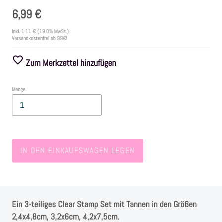
6,99 €
Farben
inkl.
1,11 €
(19.0% MwSt.)
Versandkostenfrei ab 99€!
Zubehör
Zum Merkzettel hinzufügen
Frühling/Ostern
Menge
Maritim/Sommer
Herbst
IN DEN EINKAUFSWAGEN LEGEN
Weihnachten
SALE
Ein 3-teiliges Clear Stamp Set mit Tannen in den Größen
2,4x4,8cm, 3,2x6cm, 4,2x7,5cm.