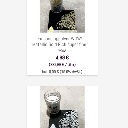
"Metallic
Gold
Rich
super
fine",
15ml
Embossingpulver WOW!
"Metallic Gold Rich super fine",
15ml
WOW!
4,99 €
(332,66 € / Liter)
inkl. 0,00 € (19.0% MwSt.)
Embossingpulver
WOW!
"Strahlend
Weiß
",
15ml