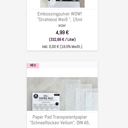
Embossingpulver WOW!
"Strahlend Weiß ", 15ml
WOW!
4,99 €
(332,66 € / Liter)
inkl. 0,00 € (19.0% MwSt.)
NEU
Paper
Pad
Transparentpapier
"Schneeflocken
Vellum",
DIN
A5,
100g/qm,
Paper Pad Transparentpapier
4x4Bögen
"Schneeflocken Vellum", DIN A5,