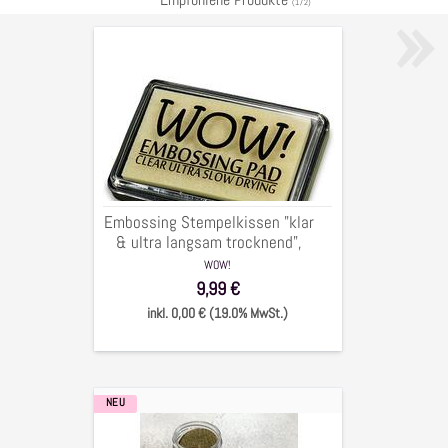
»
(
1
/
2
)
Embossing
Stempelkissen
"klar
&
ultra
langsam
trocknend",
6,5
Embossing Stempelkissen "klar
x
& ultra langsam trocknend",
9,5
6,5 x 9,5 cm
WOW!
cm
9,99 €
inkl. 0,00 € (19.0% MwSt.)
NEU
Embossingpulver
WOW!