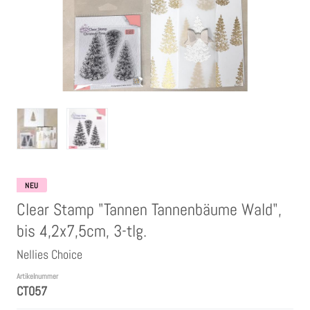
Clear Stamps
Stempelkissen
Embossing Pulver WOW
Kartendeko Embellishments
Präge-, Universal- Maskierschablonen
NEU
Clear Stamp "Tannen Tannenbäume Wald",
Papiere
bis 4,2x7,5cm, 3-tlg.
Nellies Choice
Bänder & Garn
Artikelnummer
CT057
Siegelwachs /Papierschöpfen