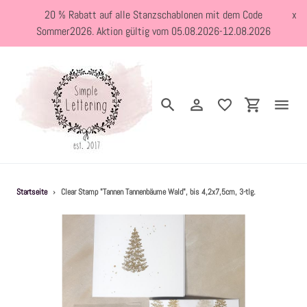
Direkt
20 % Rabatt auf alle Stanzschablonen mit dem Code
x
zum
Sommer2026. Aktion gültig vom 05.08.2026-12.08.2026
Inhalt
Suchen
Einloggen
Einkaufswa
Neuheiten
Startseite
›
Clear Stamp "Tannen Tannenbäume Wald", bis 4,2x7,5cm, 3-tlg.
Kreativblog
Stanzschablonen
Holzstempel