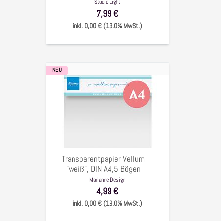
100g/qm, 4x4Bögen
Studio Light
7,99 €
inkl. 0,00 € (19.0% MwSt.)
NEU
Transparentpapier
Vellum
"weiß",
DIN
A4,5
Bögen
Transparentpapier Vellum
"weiß", DIN A4,5 Bögen
Marianne Design
4,99 €
inkl. 0,00 € (19.0% MwSt.)